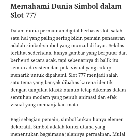
Memahami Dunia Simbol dalam
Slot 777
Dalam dunia permainan digital berbasis slot, salah
satu hal yang paling sering bikin pemain penasaran
adalah simbol-simbol yang muncul di layar. Sekilas
terlihat sederhana, hanya gambar yang berputar dan
berhenti secara acak, tapi sebenarnya di balik itu
semua ada sistem dan pola visual yang cukup
menarik untuk dipahami. Slot 777 menjadi salah
satu tema yang banyak dibahas karena identik
dengan tampilan klasik namun tetap dikemas dalam
sentuhan modern yang penuh animasi dan efek
visual yang memanjakan mata.
Bagi sebagian pemain, simbol bukan hanya elemen
dekoratif. Simbol adalah kunci utama yang
menentukan bagaimana jalannya permainan. Mulai