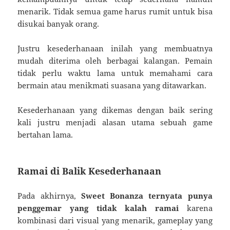
menarik. Tidak semua game harus rumit untuk bisa
disukai banyak orang.
Justru kesederhanaan inilah yang membuatnya
mudah diterima oleh berbagai kalangan. Pemain
tidak perlu waktu lama untuk memahami cara
bermain atau menikmati suasana yang ditawarkan.
Kesederhanaan yang dikemas dengan baik sering
kali justru menjadi alasan utama sebuah game
bertahan lama.
Ramai di Balik Kesederhanaan
Pada akhirnya,
Sweet Bonanza ternyata punya
penggemar yang tidak kalah ramai
karena
kombinasi dari visual yang menarik, gameplay yang