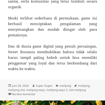
santai, serta komunitas yang terus tumbuh secara
organik.
Meski terlihat sederhana di permukaan, game ini
berhasil menciptakan pengalaman yang
menyenangkan dan mudah diingat oleh para
pemainnya.
Dan di dunia game digital yang penuh persaingan,
Sweet Bonanza membuktikan bahwa tidak selalu
harus tampil paling heboh untuk bisa memiliki
penggemar yang loyal dan terus berkembang dari
waktu ke waktu.
Diposkan
Penulis
Kategori
Tag
Juni 28, 2026
Super Duper
mahjong
mahjong
,
pada
mahjong slot
,
mahjong ways
,
mahjong ways 2
,
slot mahjong
untuk Sweet Bonanza Ternyata Punya Penggemar yan
Berikan komentar