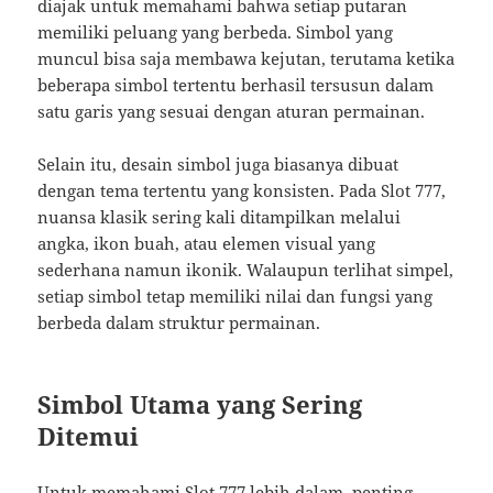
diajak untuk memahami bahwa setiap putaran
memiliki peluang yang berbeda. Simbol yang
muncul bisa saja membawa kejutan, terutama ketika
beberapa simbol tertentu berhasil tersusun dalam
satu garis yang sesuai dengan aturan permainan.
Selain itu, desain simbol juga biasanya dibuat
dengan tema tertentu yang konsisten. Pada Slot 777,
nuansa klasik sering kali ditampilkan melalui
angka, ikon buah, atau elemen visual yang
sederhana namun ikonik. Walaupun terlihat simpel,
setiap simbol tetap memiliki nilai dan fungsi yang
berbeda dalam struktur permainan.
Simbol Utama yang Sering
Ditemui
Untuk memahami Slot 777 lebih dalam, penting