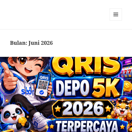
MENU
DAN
WIDGET
Bulan:
Juni 2026