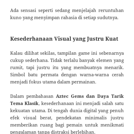
Ada sensasi seperti sedang menjelajah reruntuhan
kuno yang menyimpan rahasia di setiap sudutnya.
Kesederhanaan Visual yang Justru Kuat
Kalau dilihat sekilas, tampilan game ini sebenarnya
cukup sederhana. Tidak terlalu banyak elemen yang
rumit, tapi justru itu yang membuatnya menarik.
Simbol batu permata dengan warna-warna cerah
menjadi fokus utama dalam permainan.
Dalam pembahasan
Aztec Gems dan Daya Tarik
Tema Klasik
, kesederhanaan ini menjadi salah satu
kekuatan utama. Di tengah dunia digital yang penuh
efek visual berat, pendekatan minimalis justru
memberikan ruang bagi pemain untuk menikmati
pengalaman tanpa distraksi berlebihan.