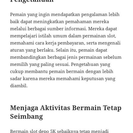
Pemain yang ingin mendapatkan pengalaman lebih
baik dapat meningkatkan pemahaman mereka
melalui berbagai sumber informasi. Mereka dapat
mempelajari istilah umum dalam permainan slot,
memahami cara kerja pembayaran, serta mengenali
aturan yang berlaku. Selain itu, pemain dapat
membandingkan berbagai jenis permainan sebelum
memilih yang paling sesuai. Pengetahuan yang
cukup membantu pemain bermain dengan lebih
sadar karena mereka memahami keputusan yang
diambil.
Menjaga Aktivitas Bermain Tetap
Seimbang
Bermain slot depo 5K sebaiknya tetap menjadi