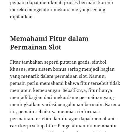
pemain dapat menikmati proses bermain karena
mereka mengetahui mekanisme yang sedang
dijalankan.
Memahami Fitur dalam
Permainan Slot
Fitur tambahan seperti putaran gratis, simbol
khusus, atau sistem bonus sering menjadi bagian
yang menarik dalam permainan slot. Namun,
pemain perlu memahami bahwa fitur tersebut tidak
menjamin kemenangan. Sebaliknya, fitur hanya
menjadi bagian dari mekanisme permainan yang
meningkatkan variasi pengalaman bermain. Karena
itu, pemain sebaiknya membaca informasi
permainan terlebih dahulu agar dapat memahami
cara kerja setiap fitur. Pengetahuan ini membantu