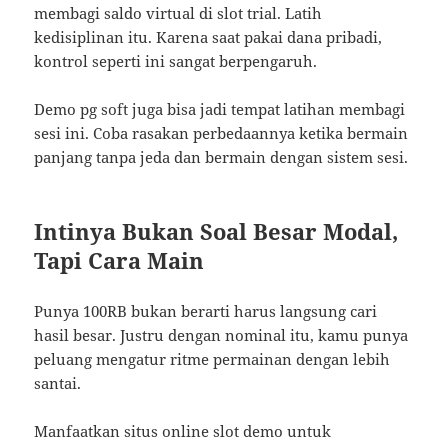
membagi saldo virtual di slot trial. Latih
kedisiplinan itu. Karena saat pakai dana pribadi,
kontrol seperti ini sangat berpengaruh.
Demo pg soft juga bisa jadi tempat latihan membagi
sesi ini. Coba rasakan perbedaannya ketika bermain
panjang tanpa jeda dan bermain dengan sistem sesi.
Intinya Bukan Soal Besar Modal,
Tapi Cara Main
Punya 100RB bukan berarti harus langsung cari
hasil besar. Justru dengan nominal itu, kamu punya
peluang mengatur ritme permainan dengan lebih
santai.
Manfaatkan situs online slot demo untuk