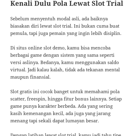
Kenali Dulu Pola Lewat Slot Trial
Sebelum menyentuh modal asli, ada baiknya
biasakan diri lewat slot trial. Ini bukan cuma buat
pemula, tapi juga pemain yang ingin lebih disiplin.
Di situs online slot demo, kamu bisa mencoba
berbagai game dengan sistem yang sama seperti
versi aslinya. Bedanya, kamu menggunakan saldo
virtual. Jadi kalau kalah, tidak ada tekanan mental
maupun finansial.
Slot gratis ini cocok banget untuk memahami pola
scatter, freespin, hingga fitur bonus lainnya. Setiap
game punya karakter berbeda. Ada yang sering
kasih kemenangan kecil, ada juga yang jarang
menang tapi sekali dapat lumayan besar.
Dengan latihan lewat slot trial, kamu jadi tahu tipe