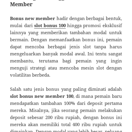
Member
Bonus new member
hadir dengan berbagai bentuk,
mulai dari
slot bonus 100
hingga promosi eksklusif
lainnya yang memberikan tambahan modal untuk
bermain. Dengan memanfaatkan bonus ini, pemain
dapat mencoba berbagai jenis slot tanpa harus
mengeluarkan banyak modal awal. Ini tentu sangat
membantu, terutama bagi pemain yang ingin
menguji strategi atau mencoba mesin slot dengan
volatilitas berbeda.
Salah satu jenis bonus yang paling diminati adalah
slot bonus new member 100
, di mana pemain baru
mendapatkan tambahan 100% dari deposit pertama
mereka. Misalnya, jika seorang pemain melakukan
deposit sebesar 200 ribu rupiah, dengan bonus ini
mereka akan memiliki total 400 ribu rupiah untuk
dimainkan. Dengan modal yang lebih besar, peluang