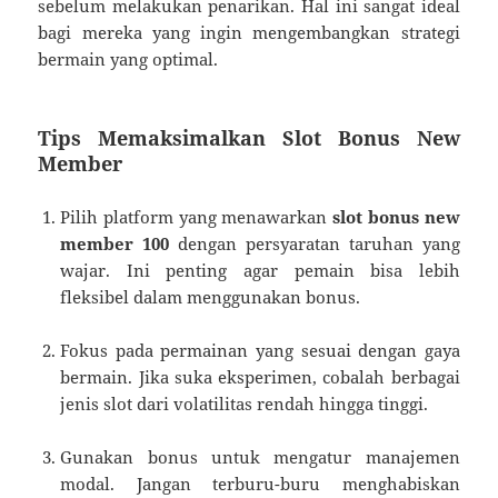
sebelum melakukan penarikan. Hal ini sangat ideal
bagi mereka yang ingin mengembangkan strategi
bermain yang optimal.
Tips Memaksimalkan Slot Bonus New
Member
Pilih platform yang menawarkan
slot bonus new
member 100
dengan persyaratan taruhan yang
wajar. Ini penting agar pemain bisa lebih
fleksibel dalam menggunakan bonus.
Fokus pada permainan yang sesuai dengan gaya
bermain. Jika suka eksperimen, cobalah berbagai
jenis slot dari volatilitas rendah hingga tinggi.
Gunakan bonus untuk mengatur manajemen
modal. Jangan terburu-buru menghabiskan