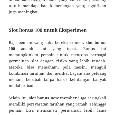
untuk mendapatkan kemenangan yang signifikan
juga meningkat.
Slot Bonus 100 untuk Eksperimen
Bagi pemain yang suka bereksperimen,
slot bonus
100
adalah alat yang tepat. Bonus ini
memungkinkan pemain untuk mencoba berbagai
permainan slot dengan risiko yang lebih rendah.
Mereka bisa memahami pola mesin, menguji
kombinasi taruhan, dan melihat bagaimana peluang
menang berubah tanpa harus kehilangan banyak
modal pribadi.
Selain itu,
slot bonus new member
juga seringkali
memiliki persyaratan taruhan yang ramah, sehingga
pemain bisa menikmati permainan lebih lama