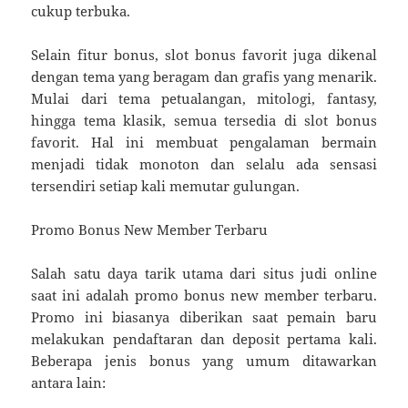
cukup terbuka.
Selain fitur bonus, slot bonus favorit juga dikenal
dengan tema yang beragam dan grafis yang menarik.
Mulai dari tema petualangan, mitologi, fantasy,
hingga tema klasik, semua tersedia di slot bonus
favorit. Hal ini membuat pengalaman bermain
menjadi tidak monoton dan selalu ada sensasi
tersendiri setiap kali memutar gulungan.
Promo Bonus New Member Terbaru
Salah satu daya tarik utama dari situs judi online
saat ini adalah promo bonus new member terbaru.
Promo ini biasanya diberikan saat pemain baru
melakukan pendaftaran dan deposit pertama kali.
Beberapa jenis bonus yang umum ditawarkan
antara lain: