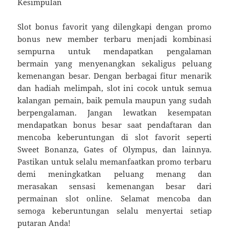
Kesimpulan
Slot bonus favorit yang dilengkapi dengan promo
bonus new member terbaru menjadi kombinasi
sempurna untuk mendapatkan pengalaman
bermain yang menyenangkan sekaligus peluang
kemenangan besar. Dengan berbagai fitur menarik
dan hadiah melimpah, slot ini cocok untuk semua
kalangan pemain, baik pemula maupun yang sudah
berpengalaman. Jangan lewatkan kesempatan
mendapatkan bonus besar saat pendaftaran dan
mencoba keberuntungan di slot favorit seperti
Sweet Bonanza, Gates of Olympus, dan lainnya.
Pastikan untuk selalu memanfaatkan promo terbaru
demi meningkatkan peluang menang dan
merasakan sensasi kemenangan besar dari
permainan slot online. Selamat mencoba dan
semoga keberuntungan selalu menyertai setiap
putaran Anda!