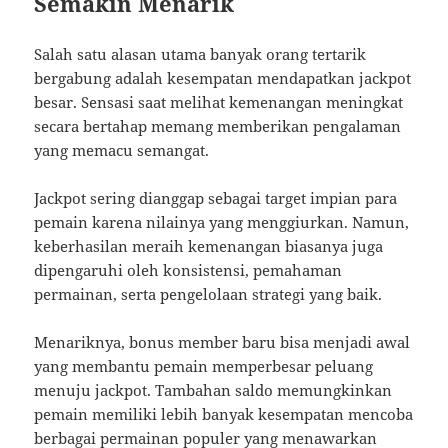
Semakin Menarik
Salah satu alasan utama banyak orang tertarik
bergabung adalah kesempatan mendapatkan jackpot
besar. Sensasi saat melihat kemenangan meningkat
secara bertahap memang memberikan pengalaman
yang memacu semangat.
Jackpot sering dianggap sebagai target impian para
pemain karena nilainya yang menggiurkan. Namun,
keberhasilan meraih kemenangan biasanya juga
dipengaruhi oleh konsistensi, pemahaman
permainan, serta pengelolaan strategi yang baik.
Menariknya, bonus member baru bisa menjadi awal
yang membantu pemain memperbesar peluang
menuju jackpot. Tambahan saldo memungkinkan
pemain memiliki lebih banyak kesempatan mencoba
berbagai permainan populer yang menawarkan