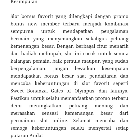
Kesimpulan
Slot bonus favorit yang dilengkapi dengan promo
bonus new member terbaru menjadi kombinasi
sempurna untuk mendapatkan pengalaman
bermain yang menyenangkan sekaligus peluang
kemenangan besar. Dengan berbagai fitur menarik
dan hadiah melimpah, slot ini cocok untuk semua
kalangan pemain, baik pemula maupun yang sudah
berpengalaman. Jangan lewatkan kesempatan
mendapatkan bonus besar saat pendaftaran dan
mencoba keberuntungan di slot favorit seperti
Sweet Bonanza, Gates of Olympus, dan lainnya.
Pastikan untuk selalu memanfaatkan promo terbaru
demi meningkatkan peluang menang dan
merasakan sensasi kemenangan besar dari
permainan slot online. Selamat mencoba dan
semoga keberuntungan selalu menyertai setiap
putaran Anda!