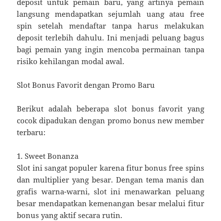
deposit untuk pemain baru, yang artinya pemain
langsung mendapatkan sejumlah uang atau free
spin setelah mendaftar tanpa harus melakukan
deposit terlebih dahulu. Ini menjadi peluang bagus
bagi pemain yang ingin mencoba permainan tanpa
risiko kehilangan modal awal.
Slot Bonus Favorit dengan Promo Baru
Berikut adalah beberapa slot bonus favorit yang
cocok dipadukan dengan promo bonus new member
terbaru:
1. Sweet Bonanza
Slot ini sangat populer karena fitur bonus free spins
dan multiplier yang besar. Dengan tema manis dan
grafis warna-warni, slot ini menawarkan peluang
besar mendapatkan kemenangan besar melalui fitur
bonus yang aktif secara rutin.