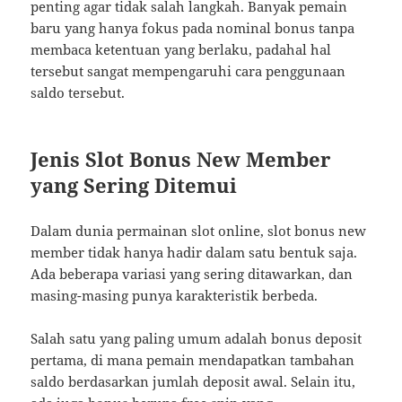
penting agar tidak salah langkah. Banyak pemain
baru yang hanya fokus pada nominal bonus tanpa
membaca ketentuan yang berlaku, padahal hal
tersebut sangat mempengaruhi cara penggunaan
saldo tersebut.
Jenis Slot Bonus New Member
yang Sering Ditemui
Dalam dunia permainan slot online, slot bonus new
member tidak hanya hadir dalam satu bentuk saja.
Ada beberapa variasi yang sering ditawarkan, dan
masing-masing punya karakteristik berbeda.
Salah satu yang paling umum adalah bonus deposit
pertama, di mana pemain mendapatkan tambahan
saldo berdasarkan jumlah deposit awal. Selain itu,