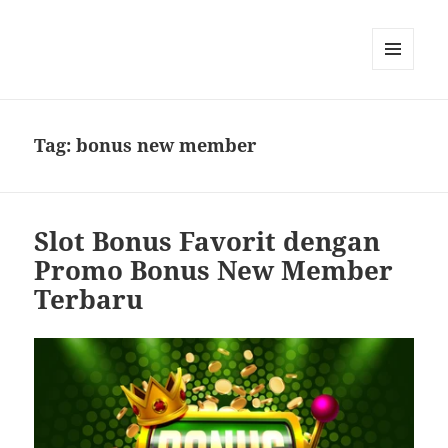
MENU
DAN
WIDGET
Tag:
bonus new member
Slot Bonus Favorit dengan
Promo Bonus New Member
Terbaru