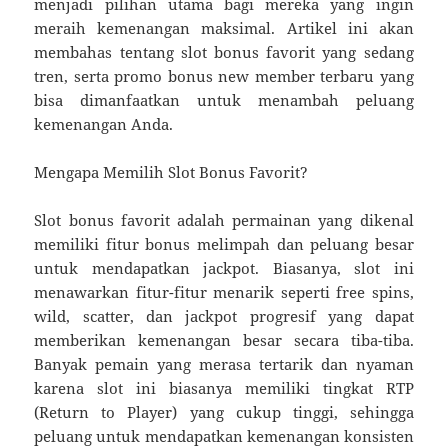
menjadi pilihan utama bagi mereka yang ingin
meraih kemenangan maksimal. Artikel ini akan
membahas tentang slot bonus favorit yang sedang
tren, serta promo bonus new member terbaru yang
bisa dimanfaatkan untuk menambah peluang
kemenangan Anda.
Mengapa Memilih Slot Bonus Favorit?
Slot bonus favorit adalah permainan yang dikenal
memiliki fitur bonus melimpah dan peluang besar
untuk mendapatkan jackpot. Biasanya, slot ini
menawarkan fitur-fitur menarik seperti free spins,
wild, scatter, dan jackpot progresif yang dapat
memberikan kemenangan besar secara tiba-tiba.
Banyak pemain yang merasa tertarik dan nyaman
karena slot ini biasanya memiliki tingkat RTP
(Return to Player) yang cukup tinggi, sehingga
peluang untuk mendapatkan kemenangan konsisten