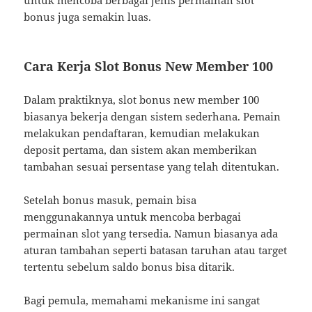
bonus juga semakin luas.
Cara Kerja Slot Bonus New Member 100
Dalam praktiknya, slot bonus new member 100
biasanya bekerja dengan sistem sederhana. Pemain
melakukan pendaftaran, kemudian melakukan
deposit pertama, dan sistem akan memberikan
tambahan sesuai persentase yang telah ditentukan.
Setelah bonus masuk, pemain bisa
menggunakannya untuk mencoba berbagai
permainan slot yang tersedia. Namun biasanya ada
aturan tambahan seperti batasan taruhan atau target
tertentu sebelum saldo bonus bisa ditarik.
Bagi pemula, memahami mekanisme ini sangat