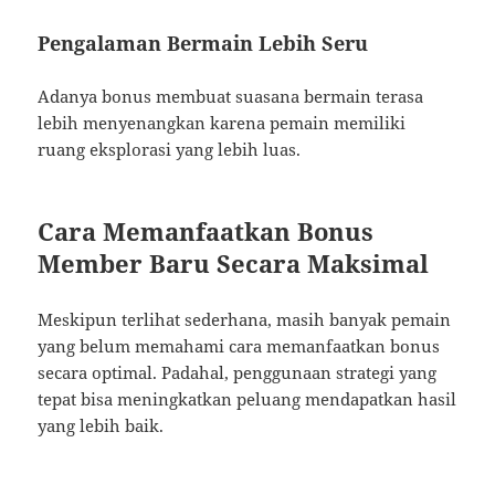
Pengalaman Bermain Lebih Seru
Adanya bonus membuat suasana bermain terasa
lebih menyenangkan karena pemain memiliki
ruang eksplorasi yang lebih luas.
Cara Memanfaatkan Bonus
Member Baru Secara Maksimal
Meskipun terlihat sederhana, masih banyak pemain
yang belum memahami cara memanfaatkan bonus
secara optimal. Padahal, penggunaan strategi yang
tepat bisa meningkatkan peluang mendapatkan hasil
yang lebih baik.