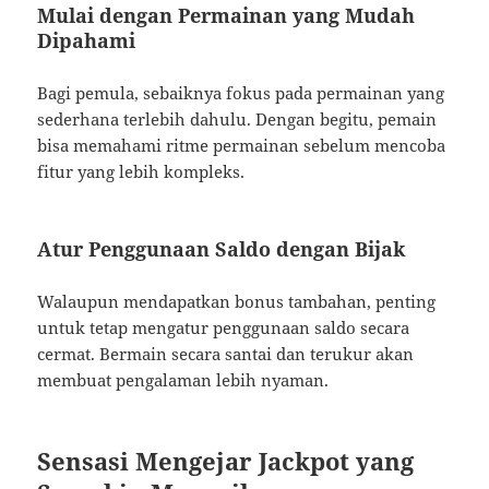
Mulai dengan Permainan yang Mudah
Dipahami
Bagi pemula, sebaiknya fokus pada permainan yang
sederhana terlebih dahulu. Dengan begitu, pemain
bisa memahami ritme permainan sebelum mencoba
fitur yang lebih kompleks.
Atur Penggunaan Saldo dengan Bijak
Walaupun mendapatkan bonus tambahan, penting
untuk tetap mengatur penggunaan saldo secara
cermat. Bermain secara santai dan terukur akan
membuat pengalaman lebih nyaman.
Sensasi Mengejar Jackpot yang