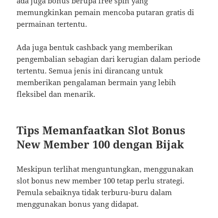
ada juga bonus berupa free spin yang
memungkinkan pemain mencoba putaran gratis di
permainan tertentu.
Ada juga bentuk cashback yang memberikan
pengembalian sebagian dari kerugian dalam periode
tertentu. Semua jenis ini dirancang untuk
memberikan pengalaman bermain yang lebih
fleksibel dan menarik.
Tips Memanfaatkan Slot Bonus
New Member 100 dengan Bijak
Meskipun terlihat menguntungkan, menggunakan
slot bonus new member 100 tetap perlu strategi.
Pemula sebaiknya tidak terburu-buru dalam
menggunakan bonus yang didapat.