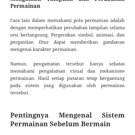
Permainan
Cara lain dalam memahami pola permainan adalah
dengan memperhatikan perubahan tampilan selama
sesi berlangsung. Pergerakan simbol, animasi, dan
pergantian fitur dapat memberikan gambaran
mengenai karakter permainan.
Namun, pengamatan tersebut hanya sebatas
memahami pengalaman visual dan mekanisme
permainan. Hasil setiap putaran tetap bergantung
pada sistem yang digunakan oleh permainan
tersebut.
Pentingnya Mengenal Sistem
Permainan Sebelum Bermain