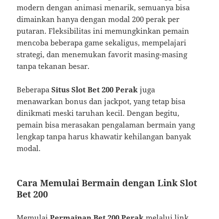
modern dengan animasi menarik, semuanya bisa
dimainkan hanya dengan modal 200 perak per
putaran. Fleksibilitas ini memungkinkan pemain
mencoba beberapa game sekaligus, mempelajari
strategi, dan menemukan favorit masing-masing
tanpa tekanan besar.
Beberapa
Situs Slot Bet 200 Perak
juga
menawarkan bonus dan jackpot, yang tetap bisa
dinikmati meski taruhan kecil. Dengan begitu,
pemain bisa merasakan pengalaman bermain yang
lengkap tanpa harus khawatir kehilangan banyak
modal.
Cara Memulai Bermain dengan Link Slot
Bet 200
Memulai
Permainan Bet 200 Perak
melalui link