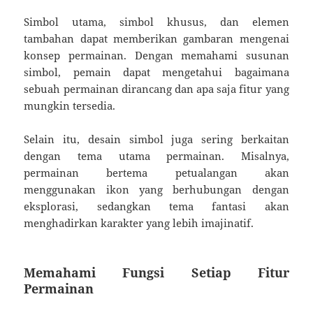
Simbol utama, simbol khusus, dan elemen
tambahan dapat memberikan gambaran mengenai
konsep permainan. Dengan memahami susunan
simbol, pemain dapat mengetahui bagaimana
sebuah permainan dirancang dan apa saja fitur yang
mungkin tersedia.
Selain itu, desain simbol juga sering berkaitan
dengan tema utama permainan. Misalnya,
permainan bertema petualangan akan
menggunakan ikon yang berhubungan dengan
eksplorasi, sedangkan tema fantasi akan
menghadirkan karakter yang lebih imajinatif.
Memahami Fungsi Setiap Fitur
Permainan