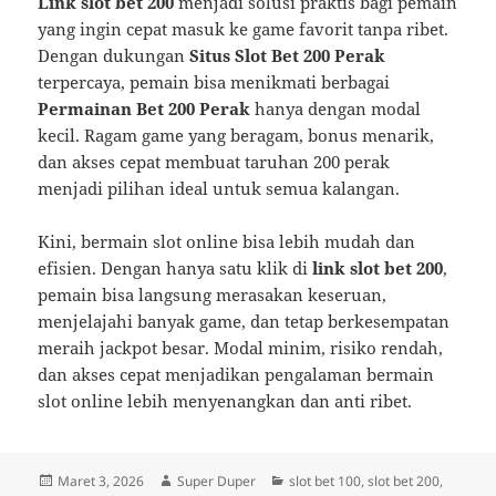
Link slot bet 200
menjadi solusi praktis bagi pemain
yang ingin cepat masuk ke game favorit tanpa ribet.
Dengan dukungan
Situs Slot Bet 200 Perak
terpercaya, pemain bisa menikmati berbagai
Permainan Bet 200 Perak
hanya dengan modal
kecil. Ragam game yang beragam, bonus menarik,
dan akses cepat membuat taruhan 200 perak
menjadi pilihan ideal untuk semua kalangan.
Kini, bermain slot online bisa lebih mudah dan
efisien. Dengan hanya satu klik di
link slot bet 200
,
pemain bisa langsung merasakan keseruan,
menjelajahi banyak game, dan tetap berkesempatan
meraih jackpot besar. Modal minim, risiko rendah,
dan akses cepat menjadikan pengalaman bermain
slot online lebih menyenangkan dan anti ribet.
Diposkan
Penulis
Kategori
Maret 3, 2026
Super Duper
slot bet 100
,
slot bet 200
,