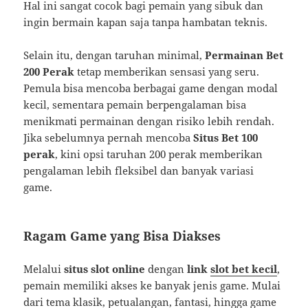
Hal ini sangat cocok bagi pemain yang sibuk dan
ingin bermain kapan saja tanpa hambatan teknis.
Selain itu, dengan taruhan minimal,
Permainan Bet
200 Perak
tetap memberikan sensasi yang seru.
Pemula bisa mencoba berbagai game dengan modal
kecil, sementara pemain berpengalaman bisa
menikmati permainan dengan risiko lebih rendah.
Jika sebelumnya pernah mencoba
Situs Bet 100
perak
, kini opsi taruhan 200 perak memberikan
pengalaman lebih fleksibel dan banyak variasi
game.
Ragam Game yang Bisa Diakses
Melalui
situs slot online
dengan
link
slot bet kecil
,
pemain memiliki akses ke banyak jenis game. Mulai
dari tema klasik, petualangan, fantasi, hingga game