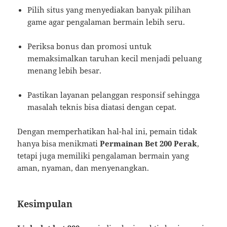
Pilih situs yang menyediakan banyak pilihan
game agar pengalaman bermain lebih seru.
Periksa bonus dan promosi untuk
memaksimalkan taruhan kecil menjadi peluang
menang lebih besar.
Pastikan layanan pelanggan responsif sehingga
masalah teknis bisa diatasi dengan cepat.
Dengan memperhatikan hal-hal ini, pemain tidak
hanya bisa menikmati
Permainan Bet 200 Perak
,
tetapi juga memiliki pengalaman bermain yang
aman, nyaman, dan menyenangkan.
Kesimpulan