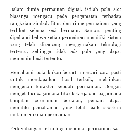
Dalam dunia permainan digital, istilah pola slot
biasanya mengacu pada pengamatan terhadap
rangkaian simbol, fitur, dan ritme permainan yang
terlihat selama sesi bermain. Namun, penting
dipahami bahwa setiap permainan memiliki sistem
yang telah dirancang menggunakan teknologi
tertentu, sehingga tidak ada pola yang dapat
menjamin hasil tertentu.
Memahami pola bukan berarti mencari cara pasti
untuk mendapatkan hasil terbaik, melainkan
mengenali karakter sebuah permainan. Dengan
mengetahui bagaimana fitur bekerja dan bagaimana
tampilan permainan berjalan, pemain dapat
memiliki pemahaman yang lebih baik sebelum
mulai menikmati permainan.
Perkembangan teknologi membuat permainan saat