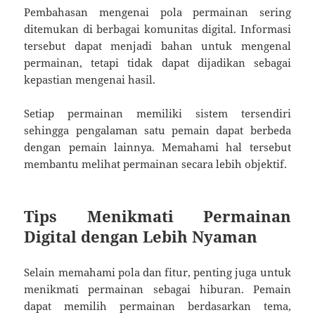
Pembahasan mengenai pola permainan sering
ditemukan di berbagai komunitas digital. Informasi
tersebut dapat menjadi bahan untuk mengenal
permainan, tetapi tidak dapat dijadikan sebagai
kepastian mengenai hasil.
Setiap permainan memiliki sistem tersendiri
sehingga pengalaman satu pemain dapat berbeda
dengan pemain lainnya. Memahami hal tersebut
membantu melihat permainan secara lebih objektif.
Tips Menikmati Permainan
Digital dengan Lebih Nyaman
Selain memahami pola dan fitur, penting juga untuk
menikmati permainan sebagai hiburan. Pemain
dapat memilih permainan berdasarkan tema,