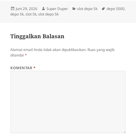
Diposkan
Penulis
Kategori
Tag
Juni 29, 2026
Super Duper
slot depo 5k
depo 5000
,
pada
depo 5k
,
slot 5k
,
slot depo 5k
Tinggalkan Balasan
Alamat email Anda tidak akan dipublikasikan.
Ruas yang wajib
ditandai
*
KOMENTAR
*