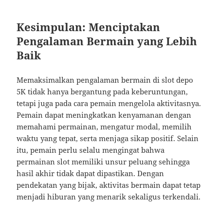
Kesimpulan: Menciptakan
Pengalaman Bermain yang Lebih
Baik
Memaksimalkan pengalaman bermain di slot depo
5K tidak hanya bergantung pada keberuntungan,
tetapi juga pada cara pemain mengelola aktivitasnya.
Pemain dapat meningkatkan kenyamanan dengan
memahami permainan, mengatur modal, memilih
waktu yang tepat, serta menjaga sikap positif. Selain
itu, pemain perlu selalu mengingat bahwa
permainan slot memiliki unsur peluang sehingga
hasil akhir tidak dapat dipastikan. Dengan
pendekatan yang bijak, aktivitas bermain dapat tetap
menjadi hiburan yang menarik sekaligus terkendali.