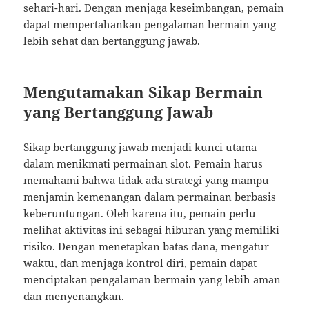
sehari-hari. Dengan menjaga keseimbangan, pemain
dapat mempertahankan pengalaman bermain yang
lebih sehat dan bertanggung jawab.
Mengutamakan Sikap Bermain
yang Bertanggung Jawab
Sikap bertanggung jawab menjadi kunci utama
dalam menikmati permainan slot. Pemain harus
memahami bahwa tidak ada strategi yang mampu
menjamin kemenangan dalam permainan berbasis
keberuntungan. Oleh karena itu, pemain perlu
melihat aktivitas ini sebagai hiburan yang memiliki
risiko. Dengan menetapkan batas dana, mengatur
waktu, dan menjaga kontrol diri, pemain dapat
menciptakan pengalaman bermain yang lebih aman
dan menyenangkan.