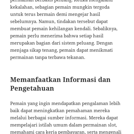
kekalahan, sebagian pemain mungkin tergoda
untuk terus bermain demi mengejar hasil
sebelumnya. Namun, tindakan tersebut dapat
membuat pemain kehilangan kendali. Sebaliknya,
pemain perlu menerima bahwa setiap hasil
merupakan bagian dari sistem peluang. Dengan
menjaga sikap tenang, pemain dapat menikmati
permainan tanpa terbawa tekanan.
Memanfaatkan Informasi dan
Pengetahuan
Pemain yang ingin mendapatkan pengalaman lebih
baik dapat meningkatkan pemahaman mereka
melalui berbagai sumber informasi. Mereka dapat
mempelajari istilah umum dalam permainan slot,
memahami cara kerja pembayaran, serta mengenali