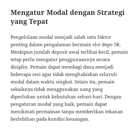
Mengatur Modal dengan Strategi
yang Tepat
Pengelolaan modal menjadi salah satu faktor
penting dalam pengalaman bermain slot depo 5K.
Meskipun jumlah deposit awal terlihat kecil, pemain
tetap perlu mengatur penggunaannya secara
disiplin. Pemain dapat membagi dana menjadi
beberapa sesi agar tidak menghabiskan seluruh
modal dalam waktu singkat. Selain itu, pemain
sebaiknya tidak menggunakan uang yang
diperlukan untuk kebutuhan sehari-hari. Dengan
pengaturan modal yang baik, pemain dapat
menikmati permainan tanpa memberikan tekanan
berlebihan pada kondisi keuangan.