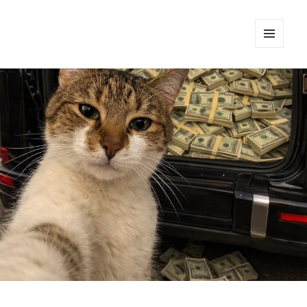
MENU
DAN
WIDGET