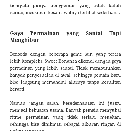
ternyata punya penggemar yang tidak kalah
ramai
, meskipun kesan awalnya terlihat sederhana.
Gaya Permainan yang Santai Tapi
Menghibur
Berbeda dengan beberapa game lain yang terasa
lebih kompleks, Sweet Bonanza dikenal dengan gaya
permainan yang lebih santai. Tidak membutuhkan
banyak penyesuaian di awal, sehingga pemain baru
bisa langsung memahami alurnya tanpa kesulitan
berarti.
Namun jangan salah, kesederhanaan ini justru
menjadi kekuatan utama. Banyak pemain menyukai
ritme permainan yang tidak terlalu menekan,
sehingga bisa dinikmati sebagai hiburan ringan di
waktu senggang.