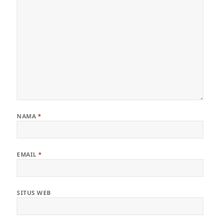
NAMA
*
EMAIL
*
SITUS WEB