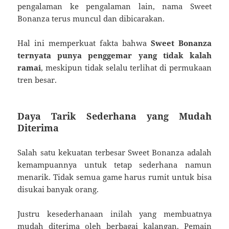
pengalaman ke pengalaman lain, nama Sweet
Bonanza terus muncul dan dibicarakan.
Hal ini memperkuat fakta bahwa
Sweet Bonanza
ternyata punya penggemar yang tidak kalah
ramai
, meskipun tidak selalu terlihat di permukaan
tren besar.
Daya Tarik Sederhana yang Mudah
Diterima
Salah satu kekuatan terbesar Sweet Bonanza adalah
kemampuannya untuk tetap sederhana namun
menarik. Tidak semua game harus rumit untuk bisa
disukai banyak orang.
Justru kesederhanaan inilah yang membuatnya
mudah diterima oleh berbagai kalangan. Pemain