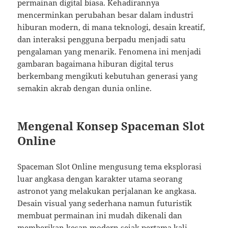
permainan digital biasa. Kehadirannya
mencerminkan perubahan besar dalam industri
hiburan modern, di mana teknologi, desain kreatif,
dan interaksi pengguna berpadu menjadi satu
pengalaman yang menarik. Fenomena ini menjadi
gambaran bagaimana hiburan digital terus
berkembang mengikuti kebutuhan generasi yang
semakin akrab dengan dunia online.
Mengenal Konsep Spaceman Slot
Online
Spaceman Slot Online mengusung tema eksplorasi
luar angkasa dengan karakter utama seorang
astronot yang melakukan perjalanan ke angkasa.
Desain visual yang sederhana namun futuristik
membuat permainan ini mudah dikenali dan
memberikan kesan modern sejak pertama kali