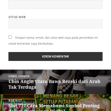
SITUS WEB
Simpan nama, email, dan situs web saya pada peramban ini
untuk komentar saya berikutnya.
Navigasi
SEBELUMNYA
pos
Ubin Angin Utara Bawa Rezeki dari Arah
Pos
Tak Terduga
sebelumnya:
BERIKUT
Slot 777 Cara Memahami Simbol Penting
Pos