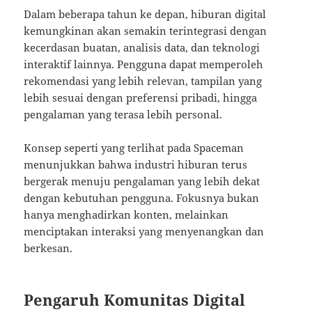
Dalam beberapa tahun ke depan, hiburan digital
kemungkinan akan semakin terintegrasi dengan
kecerdasan buatan, analisis data, dan teknologi
interaktif lainnya. Pengguna dapat memperoleh
rekomendasi yang lebih relevan, tampilan yang
lebih sesuai dengan preferensi pribadi, hingga
pengalaman yang terasa lebih personal.
Konsep seperti yang terlihat pada Spaceman
menunjukkan bahwa industri hiburan terus
bergerak menuju pengalaman yang lebih dekat
dengan kebutuhan pengguna. Fokusnya bukan
hanya menghadirkan konten, melainkan
menciptakan interaksi yang menyenangkan dan
berkesan.
Pengaruh Komunitas Digital