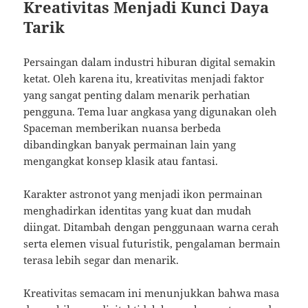
Kreativitas Menjadi Kunci Daya
Tarik
Persaingan dalam industri hiburan digital semakin
ketat. Oleh karena itu, kreativitas menjadi faktor
yang sangat penting dalam menarik perhatian
pengguna. Tema luar angkasa yang digunakan oleh
Spaceman memberikan nuansa berbeda
dibandingkan banyak permainan lain yang
mengangkat konsep klasik atau fantasi.
Karakter astronot yang menjadi ikon permainan
menghadirkan identitas yang kuat dan mudah
diingat. Ditambah dengan penggunaan warna cerah
serta elemen visual futuristik, pengalaman bermain
terasa lebih segar dan menarik.
Kreativitas semacam ini menunjukkan bahwa masa