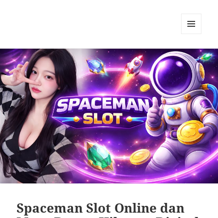
MENU
DAN
WIDGET
Spaceman Slot Online dan