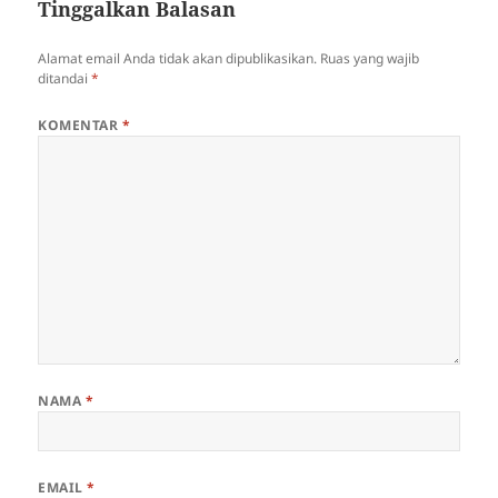
Tinggalkan Balasan
Alamat email Anda tidak akan dipublikasikan.
Ruas yang wajib
ditandai
*
KOMENTAR
*
NAMA
*
EMAIL
*