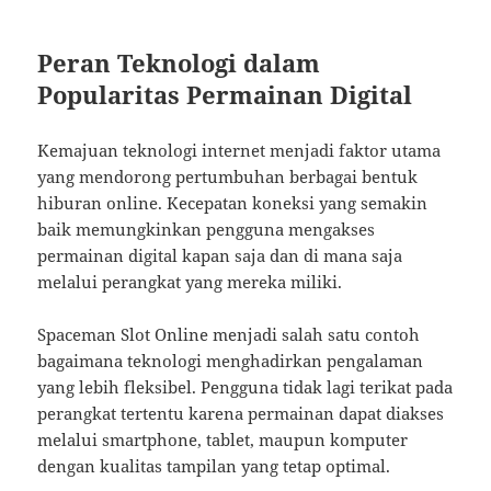
Peran Teknologi dalam
Popularitas Permainan Digital
Kemajuan teknologi internet menjadi faktor utama
yang mendorong pertumbuhan berbagai bentuk
hiburan online. Kecepatan koneksi yang semakin
baik memungkinkan pengguna mengakses
permainan digital kapan saja dan di mana saja
melalui perangkat yang mereka miliki.
Spaceman Slot Online menjadi salah satu contoh
bagaimana teknologi menghadirkan pengalaman
yang lebih fleksibel. Pengguna tidak lagi terikat pada
perangkat tertentu karena permainan dapat diakses
melalui smartphone, tablet, maupun komputer
dengan kualitas tampilan yang tetap optimal.