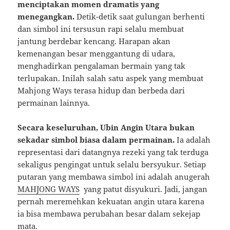
menciptakan momen dramatis yang
menegangkan.
Detik-detik saat gulungan berhenti
dan simbol ini tersusun rapi selalu membuat
jantung berdebar kencang. Harapan akan
kemenangan besar menggantung di udara,
menghadirkan pengalaman bermain yang tak
terlupakan. Inilah salah satu aspek yang membuat
Mahjong Ways terasa hidup dan berbeda dari
permainan lainnya.
Secara keseluruhan, Ubin Angin Utara bukan
sekadar simbol biasa dalam permainan.
Ia adalah
representasi dari datangnya rezeki yang tak terduga
sekaligus pengingat untuk selalu bersyukur. Setiap
putaran yang membawa simbol ini adalah anugerah
MAHJONG WAYS
yang patut disyukuri. Jadi, jangan
pernah meremehkan kekuatan angin utara karena
ia bisa membawa perubahan besar dalam sekejap
mata.