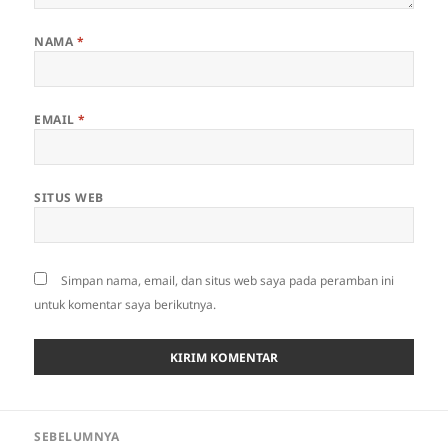
NAMA
*
EMAIL
*
SITUS WEB
Simpan nama, email, dan situs web saya pada peramban ini
untuk komentar saya berikutnya.
Navigasi
SEBELUMNYA
pos