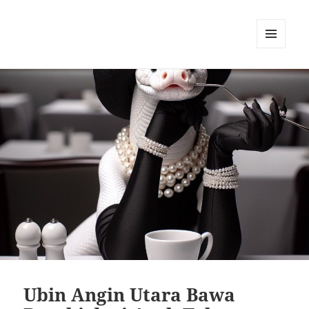
MENU
DAN
WIDGET
Ubin Angin Utara Bawa