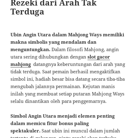
Rezeki dari Arah Tak
Terduga
Ubin Angin Utara dalam Mahjong Ways memiliki
makna simbolis yang mendalam dan
menguntungkan.
Dalam filosofi Mahjong, angin
utara sering dihubungkan dengan
slot gacor
mahjong
datangnya keberuntungan dari arah yang
tidak terduga. Saat pemain berhasil mengaktifkan
simbol ini, hadiah besar bisa datang secara tiba-tiba
mengubah jalannya permainan. Kejutan manis
inilah yang membuat setiap putaran Mahjong Ways
selalu dinantikan oleh para penggemarnya.
Simbol Angin Utara menjadi elemen penting
dalam memicu fitur bonus paling
spektakuler.
Saat ubin ini muncul dalam jumlah
tertentu di gulungan, pintu rezeki akan terbuka