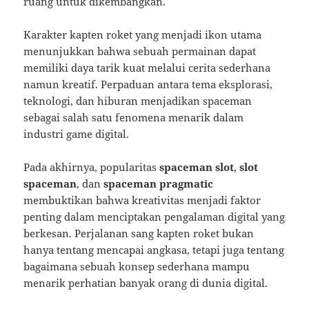
ruang untuk dikembangkan.
Karakter kapten roket yang menjadi ikon utama
menunjukkan bahwa sebuah permainan dapat
memiliki daya tarik kuat melalui cerita sederhana
namun kreatif. Perpaduan antara tema eksplorasi,
teknologi, dan hiburan menjadikan spaceman
sebagai salah satu fenomena menarik dalam
industri game digital.
Pada akhirnya, popularitas
spaceman slot
,
slot
spaceman
, dan
spaceman pragmatic
membuktikan bahwa kreativitas menjadi faktor
penting dalam menciptakan pengalaman digital yang
berkesan. Perjalanan sang kapten roket bukan
hanya tentang mencapai angkasa, tetapi juga tentang
bagaimana sebuah konsep sederhana mampu
menarik perhatian banyak orang di dunia digital.