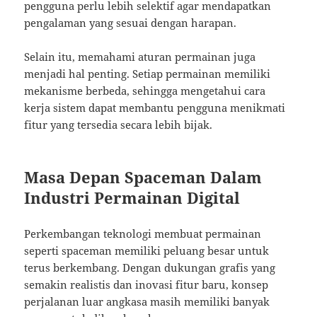
pengguna perlu lebih selektif agar mendapatkan
pengalaman yang sesuai dengan harapan.
Selain itu, memahami aturan permainan juga
menjadi hal penting. Setiap permainan memiliki
mekanisme berbeda, sehingga mengetahui cara
kerja sistem dapat membantu pengguna menikmati
fitur yang tersedia secara lebih bijak.
Masa Depan Spaceman Dalam
Industri Permainan Digital
Perkembangan teknologi membuat permainan
seperti spaceman memiliki peluang besar untuk
terus berkembang. Dengan dukungan grafis yang
semakin realistis dan inovasi fitur baru, konsep
perjalanan luar angkasa masih memiliki banyak