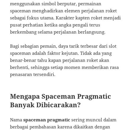
menggunakan simbol berputar, permainan
spaceman menghadirkan elemen perjalanan roket
sebagai fokus utama. Karakter kapten roket menjadi
pusat perhatian ketika angka pengali terus
berkembang selama perjalanan berlangsung.
Bagi sebagian pemain, daya tarik terbesar dari slot
spaceman adalah faktor kejutan. Tidak ada yang
benar-benar tahu kapan perjalanan roket akan
berhenti, sehingga setiap momen memberikan rasa
penasaran tersendiri.
Mengapa Spaceman Pragmatic
Banyak Dibicarakan?
Nama
spaceman pragmatic
sering muncul dalam
berbagai pembahasan karena dikaitkan dengan