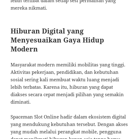
lebih terlibat dalam setiap sesi permainan yang
mereka nikmati.
Hiburan Digital yang
Menyesuaikan Gaya Hidup
Modern
Masyarakat modern memiliki mobilitas yang tinggi.
Aktivitas pekerjaan, pendidikan, dan kebutuhan
sosial sering kali membuat waktu luang menjadi
lebih terbatas. Karena itu, hiburan yang dapat
diakses secara cepat menjadi pilihan yang semakin
diminati.
Spaceman Slot Online hadir dalam ekosistem digital
yang mendukung kebutuhan tersebut. Dengan akses
yang mudah melalui perangkat mobile, pengguna