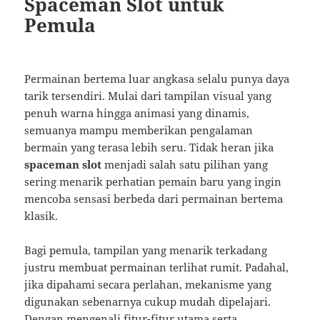
Spaceman Slot untuk
Pemula
Permainan bertema luar angkasa selalu punya daya
tarik tersendiri. Mulai dari tampilan visual yang
penuh warna hingga animasi yang dinamis,
semuanya mampu memberikan pengalaman
bermain yang terasa lebih seru. Tidak heran jika
spaceman slot
menjadi salah satu pilihan yang
sering menarik perhatian pemain baru yang ingin
mencoba sensasi berbeda dari permainan bertema
klasik.
Bagi pemula, tampilan yang menarik terkadang
justru membuat permainan terlihat rumit. Padahal,
jika dipahami secara perlahan, mekanisme yang
digunakan sebenarnya cukup mudah dipelajari.
Dengan mengenali fitur-fitur utama serta