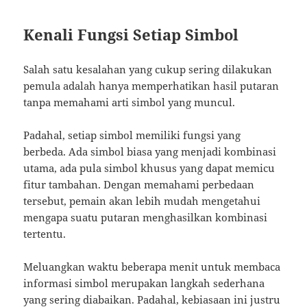
Kenali Fungsi Setiap Simbol
Salah satu kesalahan yang cukup sering dilakukan
pemula adalah hanya memperhatikan hasil putaran
tanpa memahami arti simbol yang muncul.
Padahal, setiap simbol memiliki fungsi yang
berbeda. Ada simbol biasa yang menjadi kombinasi
utama, ada pula simbol khusus yang dapat memicu
fitur tambahan. Dengan memahami perbedaan
tersebut, pemain akan lebih mudah mengetahui
mengapa suatu putaran menghasilkan kombinasi
tertentu.
Meluangkan waktu beberapa menit untuk membaca
informasi simbol merupakan langkah sederhana
yang sering diabaikan. Padahal, kebiasaan ini justru