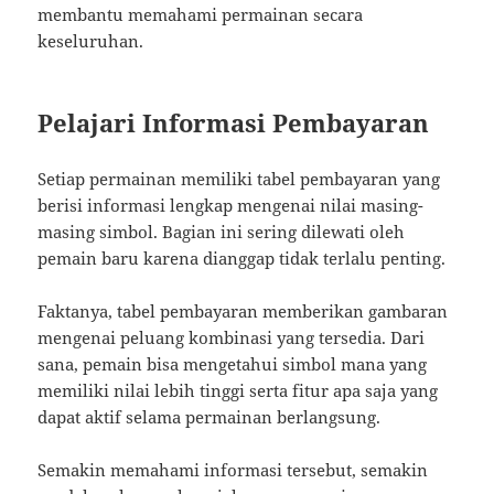
membantu memahami permainan secara
keseluruhan.
Pelajari Informasi Pembayaran
Setiap permainan memiliki tabel pembayaran yang
berisi informasi lengkap mengenai nilai masing-
masing simbol. Bagian ini sering dilewati oleh
pemain baru karena dianggap tidak terlalu penting.
Faktanya, tabel pembayaran memberikan gambaran
mengenai peluang kombinasi yang tersedia. Dari
sana, pemain bisa mengetahui simbol mana yang
memiliki nilai lebih tinggi serta fitur apa saja yang
dapat aktif selama permainan berlangsung.
Semakin memahami informasi tersebut, semakin