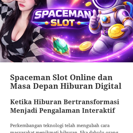
Spaceman Slot Online dan
Masa Depan Hiburan Digital
Ketika Hiburan Bertransformasi
Menjadi Pengalaman Interaktif
Perkembangan teknologi telah mengubah cara
masyarakat menikmati hiburan. Jika dahulu orang