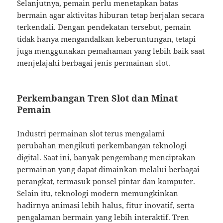
Selanjutnya, pemain perlu menetapkan batas
bermain agar aktivitas hiburan tetap berjalan secara
terkendali. Dengan pendekatan tersebut, pemain
tidak hanya mengandalkan keberuntungan, tetapi
juga menggunakan pemahaman yang lebih baik saat
menjelajahi berbagai jenis permainan slot.
Perkembangan Tren Slot dan Minat
Pemain
Industri permainan slot terus mengalami
perubahan mengikuti perkembangan teknologi
digital. Saat ini, banyak pengembang menciptakan
permainan yang dapat dimainkan melalui berbagai
perangkat, termasuk ponsel pintar dan komputer.
Selain itu, teknologi modern memungkinkan
hadirnya animasi lebih halus, fitur inovatif, serta
pengalaman bermain yang lebih interaktif. Tren