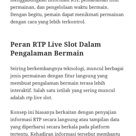
permainan, dan pengelolaan waktu bermain.
Dengan begitu, pemain dapat menikmati permainan
dengan cara yang lebih terkontrol.
Peran RTP Live Slot Dalam
Pengalaman Bermain
Seiring berkembangnya teknologi, muncul berbagai
jenis permainan dengan fitur langsung yang
membuat pengalaman bermain terasa lebih
interaktif. Salah satu istilah yang sering muncul
adalah rtp live slot.
Konsep ini biasanya berkaitan dengan penyajian
informasi RTP secara langsung atau tampilan data
yang diperbarui secara berkala pada platform
tertentu. Kehadiran informasi tersebut membantu