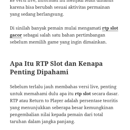
ke versi live, informasi ini menjadi lebih dinamis
karena bisa berubah sesuai aktivitas permainan
yang sedang berlangsung.
Di sinilah banyak pemain mulai mengamati
rtp slot
gacor
sebagai salah satu bahan pertimbangan
sebelum memilih game yang ingin dimainkan.
Apa Itu RTP Slot dan Kenapa
Penting Dipahami
Sebelum terlalu jauh membahas versi live, penting
untuk memahami dulu apa itu
rtp slot
secara dasar.
RTP atau Return to Player adalah persentase teoritis
yang menunjukkan seberapa besar kemungkinan
pengembalian nilai kepada pemain dari total
taruhan dalam jangka panjang.