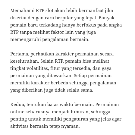
Memahami RTP slot akan lebih bermanfaat jika
disertai dengan cara berpikir yang tepat. Banyak
pemain baru terkadang hanya berfokus pada angka
RTP tanpa melihat faktor lain yang juga
memengaruhi pengalaman bermain.
Pertama, perhatikan karakter permainan secara
keseluruhan. Selain RTP, pemain bisa melihat
tingkat volatilitas, fitur yang tersedia, dan gaya
permainan yang ditawarkan. Setiap permainan
memiliki karakter berbeda sehingga pengalaman
yang diberikan juga tidak selalu sama.
Kedua, tentukan batas waktu bermain. Permainan
online seharusnya menjadi hiburan, sehingga
penting untuk memiliki pengaturan yang jelas agar
aktivitas bermain tetap nyaman.