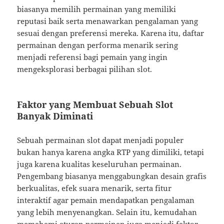
biasanya memilih permainan yang memiliki
reputasi baik serta menawarkan pengalaman yang
sesuai dengan preferensi mereka. Karena itu, daftar
permainan dengan performa menarik sering
menjadi referensi bagi pemain yang ingin
mengeksplorasi berbagai pilihan slot.
Faktor yang Membuat Sebuah Slot
Banyak Diminati
Sebuah permainan slot dapat menjadi populer
bukan hanya karena angka RTP yang dimiliki, tetapi
juga karena kualitas keseluruhan permainan.
Pengembang biasanya menggabungkan desain grafis
berkualitas, efek suara menarik, serta fitur
interaktif agar pemain mendapatkan pengalaman
yang lebih menyenangkan. Selain itu, kemudahan
memahami aturan permainan juga menjadi faktor