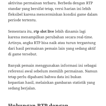
aktivitas permainan terbaru. Berbeda dengan RTP
standar yang bersifat tetap, versi harian ini lebih
fleksibel karena mencerminkan kondisi game dalam
periode tertentu.
Sementara itu,
rtp slot live
lebih dinamis lagi
karena menampilkan perubahan secara real-time.
Artinya, angka RTP bisa naik atau turun tergantung
dari hasil permainan pemain lain yang sedang aktif
di game tersebut.
Banyak pemain menggunakan informasi ini sebagai
referensi awal sebelum memilih permainan. Namun
tetap perlu dipahami bahwa data ini bukan
kepastian hasil, melainkan gambaran statistik yang
sedang berjalan.
Hubungan RTP dengan