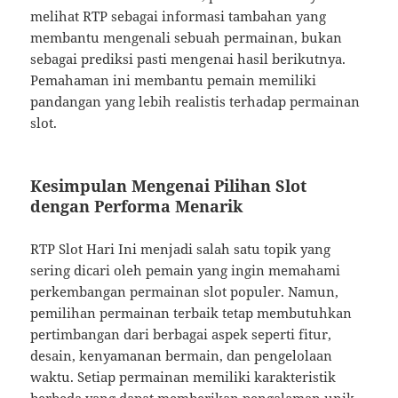
melihat RTP sebagai informasi tambahan yang
membantu mengenali sebuah permainan, bukan
sebagai prediksi pasti mengenai hasil berikutnya.
Pemahaman ini membantu pemain memiliki
pandangan yang lebih realistis terhadap permainan
slot.
Kesimpulan Mengenai Pilihan Slot
dengan Performa Menarik
RTP Slot Hari Ini menjadi salah satu topik yang
sering dicari oleh pemain yang ingin memahami
perkembangan permainan slot populer. Namun,
pemilihan permainan terbaik tetap membutuhkan
pertimbangan dari berbagai aspek seperti fitur,
desain, kenyamanan bermain, dan pengelolaan
waktu. Setiap permainan memiliki karakteristik
berbeda yang dapat memberikan pengalaman unik