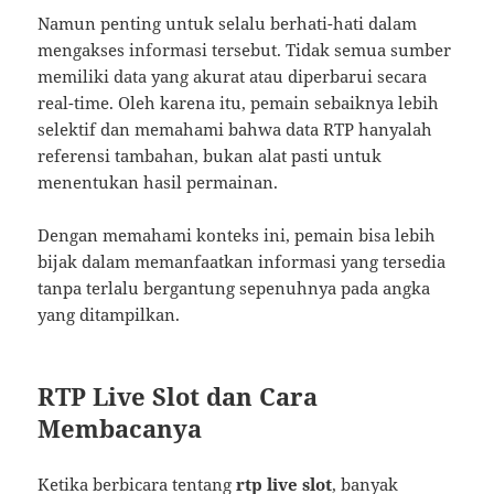
Namun penting untuk selalu berhati-hati dalam
mengakses informasi tersebut. Tidak semua sumber
memiliki data yang akurat atau diperbarui secara
real-time. Oleh karena itu, pemain sebaiknya lebih
selektif dan memahami bahwa data RTP hanyalah
referensi tambahan, bukan alat pasti untuk
menentukan hasil permainan.
Dengan memahami konteks ini, pemain bisa lebih
bijak dalam memanfaatkan informasi yang tersedia
tanpa terlalu bergantung sepenuhnya pada angka
yang ditampilkan.
RTP Live Slot dan Cara
Membacanya
Ketika berbicara tentang
rtp live slot
, banyak