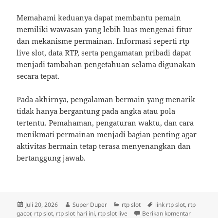
Memahami keduanya dapat membantu pemain
memiliki wawasan yang lebih luas mengenai fitur
dan mekanisme permainan. Informasi seperti rtp
live slot, data RTP, serta pengamatan pribadi dapat
menjadi tambahan pengetahuan selama digunakan
secara tepat.
Pada akhirnya, pengalaman bermain yang menarik
tidak hanya bergantung pada angka atau pola
tertentu. Pemahaman, pengaturan waktu, dan cara
menikmati permainan menjadi bagian penting agar
aktivitas bermain tetap terasa menyenangkan dan
bertanggung jawab.
Diposkan
Penulis
Kategori
Tag
Juli 20, 2026
Super Duper
rtp slot
link rtp slot
,
rtp
pada
untuk Men
gacor
,
rtp slot
,
rtp slot hari ini
,
rtp slot live
Berikan komentar