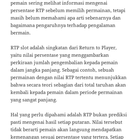
pemain sering melihat informasi mengenai
persentase RTP sebelum memilih permainan, tetapi
masih belum memahami apa arti sebenarnya dan
bagaimana pengaruhnya terhadap pengalaman
bermain.
RTP slot adalah singkatan dari Return to Player,
yaitu nilai persentase yang menggambarkan
perkiraan jumlah pengembalian kepada pemain
dalam jangka panjang. Sebagai contoh, sebuah
permainan dengan nilai RTP tertentu menunjukkan
bahwa secara teori sebagian dari total taruhan akan
kembali kepada pemain dalam periode permainan
yang sangat panjang.
Hal yang perlu dipahami adalah RTP bukan prediksi
pasti mengenai hasil setiap putaran. Nilai tersebut
tidak berarti pemain akan langsung mendapatkan
kemenangan sesuai persentase yang tertera. Setiap