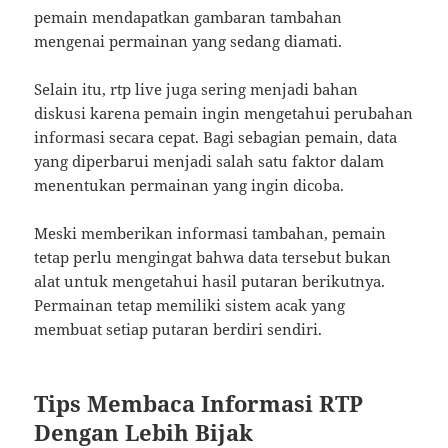
pemain mendapatkan gambaran tambahan
mengenai permainan yang sedang diamati.
Selain itu, rtp live juga sering menjadi bahan
diskusi karena pemain ingin mengetahui perubahan
informasi secara cepat. Bagi sebagian pemain, data
yang diperbarui menjadi salah satu faktor dalam
menentukan permainan yang ingin dicoba.
Meski memberikan informasi tambahan, pemain
tetap perlu mengingat bahwa data tersebut bukan
alat untuk mengetahui hasil putaran berikutnya.
Permainan tetap memiliki sistem acak yang
membuat setiap putaran berdiri sendiri.
Tips Membaca Informasi RTP
Dengan Lebih Bijak