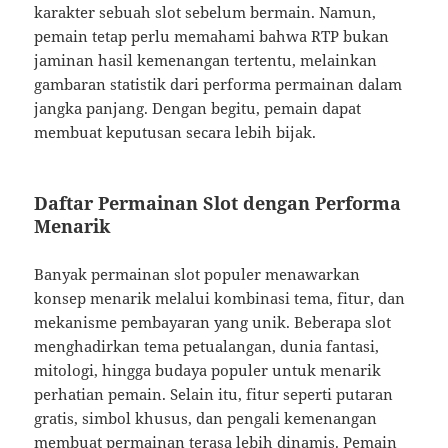
karakter sebuah slot sebelum bermain. Namun,
pemain tetap perlu memahami bahwa RTP bukan
jaminan hasil kemenangan tertentu, melainkan
gambaran statistik dari performa permainan dalam
jangka panjang. Dengan begitu, pemain dapat
membuat keputusan secara lebih bijak.
Daftar Permainan Slot dengan Performa
Menarik
Banyak permainan slot populer menawarkan
konsep menarik melalui kombinasi tema, fitur, dan
mekanisme pembayaran yang unik. Beberapa slot
menghadirkan tema petualangan, dunia fantasi,
mitologi, hingga budaya populer untuk menarik
perhatian pemain. Selain itu, fitur seperti putaran
gratis, simbol khusus, dan pengali kemenangan
membuat permainan terasa lebih dinamis. Pemain