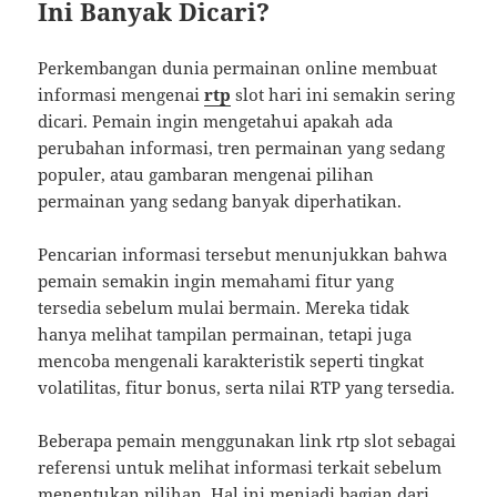
Ini Banyak Dicari?
Perkembangan dunia permainan online membuat
informasi mengenai
rtp
slot hari ini semakin sering
dicari. Pemain ingin mengetahui apakah ada
perubahan informasi, tren permainan yang sedang
populer, atau gambaran mengenai pilihan
permainan yang sedang banyak diperhatikan.
Pencarian informasi tersebut menunjukkan bahwa
pemain semakin ingin memahami fitur yang
tersedia sebelum mulai bermain. Mereka tidak
hanya melihat tampilan permainan, tetapi juga
mencoba mengenali karakteristik seperti tingkat
volatilitas, fitur bonus, serta nilai RTP yang tersedia.
Beberapa pemain menggunakan link rtp slot sebagai
referensi untuk melihat informasi terkait sebelum
menentukan pilihan. Hal ini menjadi bagian dari