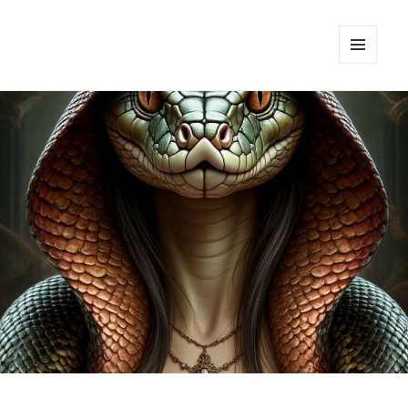
MENU
DAN
WIDGET