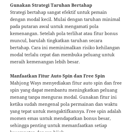
Gunakan Strategi Taruhan Bertahap
Strategi bertahap sangat efektif untuk pemain
dengan modal kecil. Mulai dengan taruhan minimal
pada putaran awal untuk mengamati pola
kemenangan. Setelah pola terlihat atau fitur bonus
muncul, barulah tingkatkan taruhan secara
bertahap. Cara ini meminimalkan risiko kehilangan
modal terlalu cepat dan membuka peluang untuk
meraih kemenangan lebih besar.
Manfaatkan Fitur Auto Spin dan Free Spin
Mahjong Ways menyediakan fitur auto spin dan free
spin yang dapat membantu meningkatkan peluang
menang tanpa menguras modal. Gunakan fitur ini
ketika sudah mengenal pola permainan dan waktu
yang tepat untuk mengaktifkannya. Free spin adalah
momen emas untuk mendapatkan bonus besar,
sehingga penting untuk memanfaatkan setiap