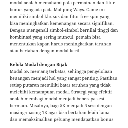
modal adalah memahami pola permainan dan fitur
bonus yang ada pada Mahjong Ways. Game ini
memiliki simbol khusus dan fitur free spin yang
bisa meningkatkan kemenangan secara signifikan.
Dengan mengenali simbol-simbol bernilai tinggi dan
kombinasi yang sering muncul, pemain bisa
menentukan kapan harus meningkatkan taruhan
atau bertahan dengan modal kecil.
Kelola Modal dengan Bijak
Modal 5K memang terbatas, sehingga pengelolaan
keuangan menjadi hal yang sangat penting. Pastikan
setiap putaran memiliki batas taruhan yang tidak
melebihi kemampuan modal. Strategi yang efektif
adalah membagi modal menjadi beberapa sesi
bermain. Misalnya, bagi 5K menjadi 5 sesi dengan
masing-masing 1K agar bisa bertahan lebih lama
dan memaksimalkan peluang mendapatkan bonus.