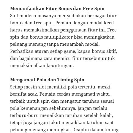
Memanfaatkan Fitur Bonus dan Free Spin
Slot modern biasanya menyediakan berbagai fitur
bonus dan free spin. Pemain dengan modal kecil
harus memaksimalkan penggunaan fitur ini. Free
spin dan bonus multiplikator bisa meningkatkan
peluang menang tanpa menambah modal.
Perhatikan aturan setiap game, kapan bonus aktif,
dan bagaimana cara memicu fitur tersebut untuk
memaksimalkan keuntungan.
Mengamati Pola dan Timing Spin
Setiap mesin slot memiliki pola tertentu, meski
bersifat acak. Pemain cerdas mengamati waktu
terbaik untuk spin dan mengatur taruhan sesuai
pola kemenangan sebelumnya. Jangan terlalu
terburu-buru menaikkan taruhan setelah kalah,
tetapi juga jangan takut menaikkan taruhan saat
peluang menang meningkat. Disiplin dalam timing