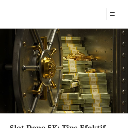
MENU
DAN
WIDGET
Slot Depo 5K: Tips Efektif