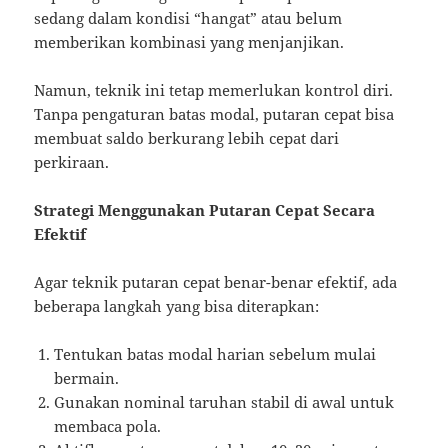
sedang dalam kondisi “hangat” atau belum
memberikan kombinasi yang menjanjikan.
Namun, teknik ini tetap memerlukan kontrol diri.
Tanpa pengaturan batas modal, putaran cepat bisa
membuat saldo berkurang lebih cepat dari
perkiraan.
Strategi Menggunakan Putaran Cepat Secara
Efektif
Agar teknik putaran cepat benar-benar efektif, ada
beberapa langkah yang bisa diterapkan:
Tentukan batas modal harian sebelum mulai
bermain.
Gunakan nominal taruhan stabil di awal untuk
membaca pola.