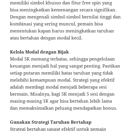
memiliki simbol khusus dan fitur free spin yang
bisa meningkatkan kemenangan secara signifikan.
Dengan mengenali simbol-simbol bernilai tinggi dan
kombinasi yang sering muncul, pemain bisa
menentukan kapan harus meningkatkan taruhan
atau bertahan dengan modal kecil.
Kelola Modal dengan Bijak
Modal 5K memang terbatas, sehingga pengelolaan
keuangan menjadi hal yang sangat penting. Pastikan
setiap putaran memiliki batas taruhan yang tidak
melebihi kemampuan modal. Strategi yang efektif
adalah membagi modal menjadi beberapa sesi
bermain. Misalnya, bagi 5K menjadi 5 sesi dengan
masing-masing 1K agar bisa bertahan lebih lama
dan memaksimalkan peluang mendapatkan bonus.
Gunakan Strategi Taruhan Bertahap
Strategi bertahap sangat efektif untuk pemain