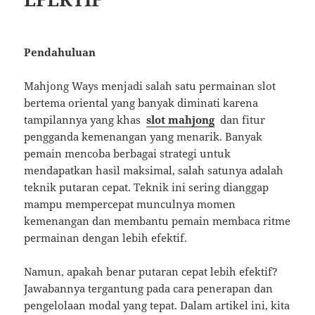
Pendahuluan
Mahjong Ways menjadi salah satu permainan slot
bertema oriental yang banyak diminati karena
tampilannya yang khas
slot mahjong
dan fitur
pengganda kemenangan yang menarik. Banyak
pemain mencoba berbagai strategi untuk
mendapatkan hasil maksimal, salah satunya adalah
teknik putaran cepat. Teknik ini sering dianggap
mampu mempercepat munculnya momen
kemenangan dan membantu pemain membaca ritme
permainan dengan lebih efektif.
Namun, apakah benar putaran cepat lebih efektif?
Jawabannya tergantung pada cara penerapan dan
pengelolaan modal yang tepat. Dalam artikel ini, kita