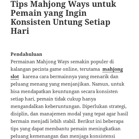
Tips Mahjong Ways untuk
Pemain yang Ingin
Konsisten Untung Setiap
Hari
Pendahuluan
Permainan Mahjong Ways semakin populer di
kalangan pecinta game online, terutama
mahjong
slot
karena cara bermainnya yang menarik dan
peluang menang yang menjanjikan. Namun, untuk
bisa mendapatkan keuntungan secara konsisten
setiap hari, pemain tidak cukup hanya
mengandalkan keberuntungan. Diperlukan strategi,
disiplin, dan manajemen modal yang tepat agar hasil
bermain menjadi lebih stabil. Berikut ini beberapa
tips yang dapat membantu pemain meningkatkan
peluang kemenangan dan menjaga konsistensi