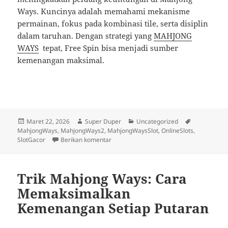
Ways. Kuncinya adalah memahami mekanisme
permainan, fokus pada kombinasi tile, serta disiplin
dalam taruhan. Dengan strategi yang
MAHJONG
WAYS
tepat, Free Spin bisa menjadi sumber
kemenangan maksimal.
Diposkan
Penulis
Kategori
Tag
Maret 22, 2026
Super Duper
Uncategorized
pada
MahjongWays
,
MahjongWays2
,
MahjongWaysSlot
,
OnlineSlots
,
untuk Tips Cepat Memicu Free Spin Mah
SlotGacor
Berikan komentar
Trik Mahjong Ways: Cara
Memaksimalkan
Kemenangan Setiap Putaran