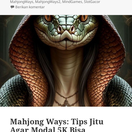
MahjongWays
,
MahjongWays2
,
MindGames
,
SlotGacor
untuk MAHJONG WAYS: TEKNIK PUTARAN CEPAT LEBI
Berikan komentar
Mahjong Ways: Tips Jitu
Agar Modal 5K Bisa