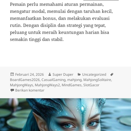
Pemain perlu memahami aturan permainan,
mengatur modal, memulai dengan taruhan kecil,
memanfaatkan bonus, dan melakukan evaluasi
rutin. Dengan disiplin dan strategi yang tepat,
peluang untuk meraih keuntungan harian bisa
semakin tinggi dan stabil.
Diposkan
Penulis
Kategori
Tag
Februari 24, 2026
Super Duper
Uncategorized
pada
BoardGames2026
,
CasualGaming
,
mahjong
,
MahjongSolitaire
,
MahjongWays
,
MahjongWays2
,
MindGames
,
SlotGacor
untuk Tips Mahjong Ways untuk Pemain yang Ingin Ko
Berikan komentar