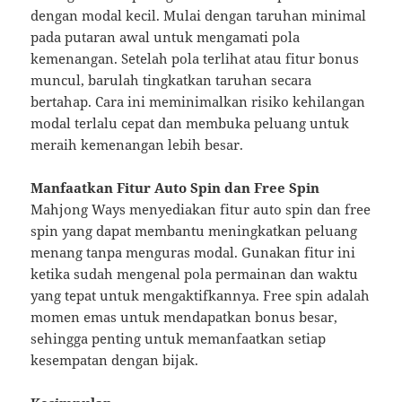
dengan modal kecil. Mulai dengan taruhan minimal
pada putaran awal untuk mengamati pola
kemenangan. Setelah pola terlihat atau fitur bonus
muncul, barulah tingkatkan taruhan secara
bertahap. Cara ini meminimalkan risiko kehilangan
modal terlalu cepat dan membuka peluang untuk
meraih kemenangan lebih besar.
Manfaatkan Fitur Auto Spin dan Free Spin
Mahjong Ways menyediakan fitur auto spin dan free
spin yang dapat membantu meningkatkan peluang
menang tanpa menguras modal. Gunakan fitur ini
ketika sudah mengenal pola permainan dan waktu
yang tepat untuk mengaktifkannya. Free spin adalah
momen emas untuk mendapatkan bonus besar,
sehingga penting untuk memanfaatkan setiap
kesempatan dengan bijak.