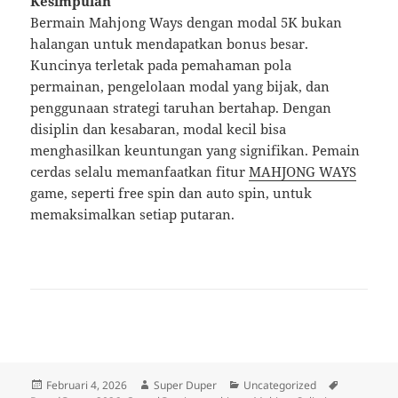
Kesimpulan
Bermain Mahjong Ways dengan modal 5K bukan
halangan untuk mendapatkan bonus besar.
Kuncinya terletak pada pemahaman pola
permainan, pengelolaan modal yang bijak, dan
penggunaan strategi taruhan bertahap. Dengan
disiplin dan kesabaran, modal kecil bisa
menghasilkan keuntungan yang signifikan. Pemain
cerdas selalu memanfaatkan fitur
MAHJONG WAYS
game, seperti free spin dan auto spin, untuk
memaksimalkan setiap putaran.
Diposkan
Penulis
Kategori
Tag
Februari 4, 2026
Super Duper
Uncategorized