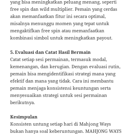
yang bisa meningkatkan peluang menang, seperti
free spin dan wild multiplier. Pemain yang cerdas
akan memanfaatkan fitur ini secara optimal,
misalnya menunggu momen yang tepat untuk
mengaktifkan free spin atau memanfaatkan
kombinasi simbol untuk meningkatkan payout.
5. Evaluasi dan Catat Hasil Bermain
Catat setiap sesi permainan, termasuk modal,
kemenangan, dan kerugian. Dengan evaluasi rutin,
pemain bisa mengidentifikasi strategi mana yang
efektif dan mana yang tidak. Cara ini membantu
pemain menjaga konsistensi keuntungan serta
menyesuaikan strategi untuk sesi permainan
berikutnya.
Kesimpulan
Konsisten untung setiap hari di Mahjong Ways
bukan hanya soal keberuntungan.
MAHJONG WAYS