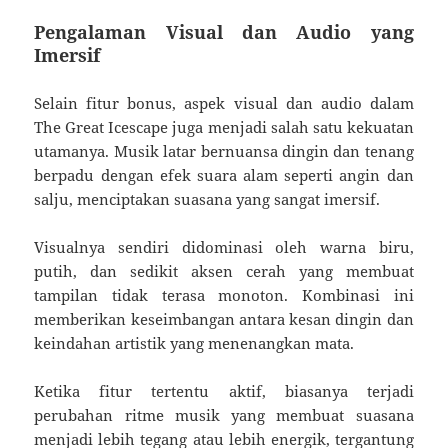
Pengalaman Visual dan Audio yang
Imersif
Selain fitur bonus, aspek visual dan audio dalam
The Great Icescape juga menjadi salah satu kekuatan
utamanya. Musik latar bernuansa dingin dan tenang
berpadu dengan efek suara alam seperti angin dan
salju, menciptakan suasana yang sangat imersif.
Visualnya sendiri didominasi oleh warna biru,
putih, dan sedikit aksen cerah yang membuat
tampilan tidak terasa monoton. Kombinasi ini
memberikan keseimbangan antara kesan dingin dan
keindahan artistik yang menenangkan mata.
Ketika fitur tertentu aktif, biasanya terjadi
perubahan ritme musik yang membuat suasana
menjadi lebih tegang atau lebih energik, tergantung