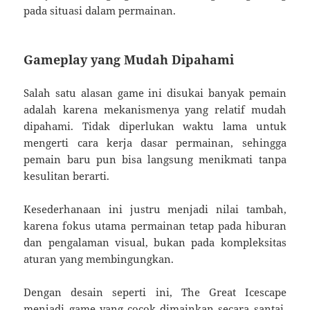
pada situasi dalam permainan.
Gameplay yang Mudah Dipahami
Salah satu alasan game ini disukai banyak pemain
adalah karena mekanismenya yang relatif mudah
dipahami. Tidak diperlukan waktu lama untuk
mengerti cara kerja dasar permainan, sehingga
pemain baru pun bisa langsung menikmati tanpa
kesulitan berarti.
Kesederhanaan ini justru menjadi nilai tambah,
karena fokus utama permainan tetap pada hiburan
dan pengalaman visual, bukan pada kompleksitas
aturan yang membingungkan.
Dengan desain seperti ini, The Great Icescape
menjadi game yang cocok dimainkan secara santai,