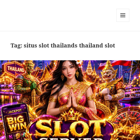
MENU
DAN
WIDGET
Tag:
situs slot thailands thailand slot