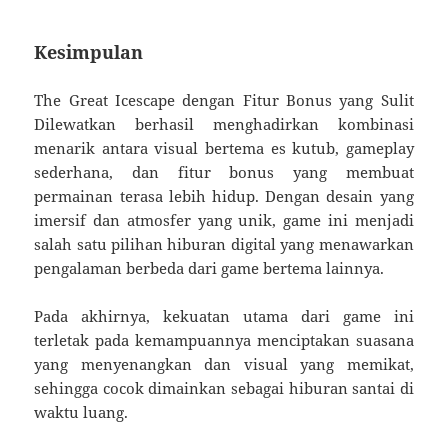
Kesimpulan
The Great Icescape dengan Fitur Bonus yang Sulit
Dilewatkan berhasil menghadirkan kombinasi
menarik antara visual bertema es kutub, gameplay
sederhana, dan fitur bonus yang membuat
permainan terasa lebih hidup. Dengan desain yang
imersif dan atmosfer yang unik, game ini menjadi
salah satu pilihan hiburan digital yang menawarkan
pengalaman berbeda dari game bertema lainnya.
Pada akhirnya, kekuatan utama dari game ini
terletak pada kemampuannya menciptakan suasana
yang menyenangkan dan visual yang memikat,
sehingga cocok dimainkan sebagai hiburan santai di
waktu luang.