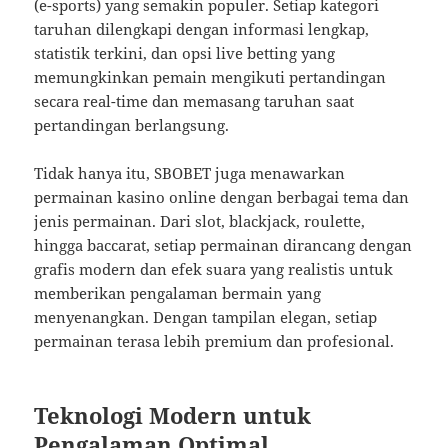
(e-sports) yang semakin populer. Setiap kategori
taruhan dilengkapi dengan informasi lengkap,
statistik terkini, dan opsi live betting yang
memungkinkan pemain mengikuti pertandingan
secara real-time dan memasang taruhan saat
pertandingan berlangsung.
Tidak hanya itu, SBOBET juga menawarkan
permainan kasino online dengan berbagai tema dan
jenis permainan. Dari slot, blackjack, roulette,
hingga baccarat, setiap permainan dirancang dengan
grafis modern dan efek suara yang realistis untuk
memberikan pengalaman bermain yang
menyenangkan. Dengan tampilan elegan, setiap
permainan terasa lebih premium dan profesional.
Teknologi Modern untuk
Pengalaman Optimal