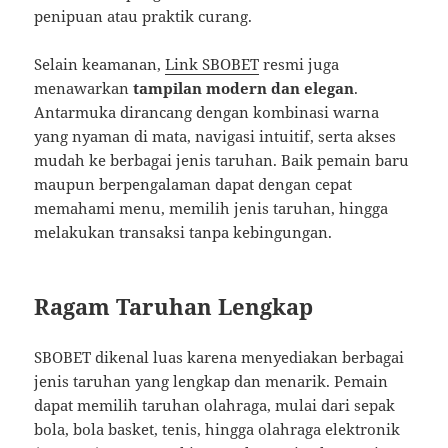
penipuan atau praktik curang.
Selain keamanan,
Link SBOBET
resmi juga
menawarkan
tampilan modern dan elegan
.
Antarmuka dirancang dengan kombinasi warna
yang nyaman di mata, navigasi intuitif, serta akses
mudah ke berbagai jenis taruhan. Baik pemain baru
maupun berpengalaman dapat dengan cepat
memahami menu, memilih jenis taruhan, hingga
melakukan transaksi tanpa kebingungan.
Ragam Taruhan Lengkap
SBOBET dikenal luas karena menyediakan berbagai
jenis taruhan yang lengkap dan menarik. Pemain
dapat memilih taruhan olahraga, mulai dari sepak
bola, bola basket, tenis, hingga olahraga elektronik