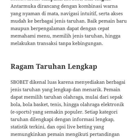
Antarmuka dirancang dengan kombinasi warna
yang nyaman di mata, navigasi intuitif, serta akses
mudah ke berbagai jenis taruhan. Baik pemain baru
maupun berpengalaman dapat dengan cepat
memahami menu, memilih jenis taruhan, hingga
melakukan transaksi tanpa kebingungan.
Ragam Taruhan Lengkap
SBOBET dikenal luas karena menyediakan berbagai
jenis taruhan yang lengkap dan menarik. Pemain
dapat memilih taruhan olahraga, mulai dari sepak
bola, bola basket, tenis, hingga olahraga elektronik
(e-sports) yang semakin populer. Setiap kategori
taruhan dilengkapi dengan informasi lengkap,
statistik terkini, dan opsi live betting yang
memungkinkan pemain mengikuti pertandingan