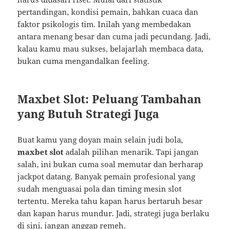
pertandingan, kondisi pemain, bahkan cuaca dan
faktor psikologis tim. Inilah yang membedakan
antara menang besar dan cuma jadi pecundang. Jadi,
kalau kamu mau sukses, belajarlah membaca data,
bukan cuma mengandalkan feeling.
Maxbet Slot: Peluang Tambahan
yang Butuh Strategi Juga
Buat kamu yang doyan main selain judi bola,
maxbet slot
adalah pilihan menarik. Tapi jangan
salah, ini bukan cuma soal memutar dan berharap
jackpot datang. Banyak pemain profesional yang
sudah menguasai pola dan timing mesin slot
tertentu. Mereka tahu kapan harus bertaruh besar
dan kapan harus mundur. Jadi, strategi juga berlaku
di sini, jangan anggap remeh.