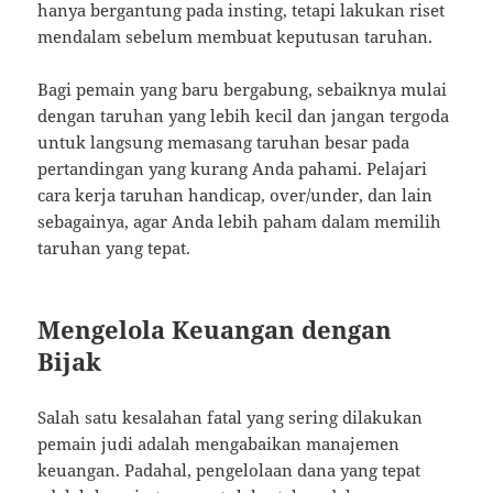
hanya bergantung pada insting, tetapi lakukan riset
mendalam sebelum membuat keputusan taruhan.
Bagi pemain yang baru bergabung, sebaiknya mulai
dengan taruhan yang lebih kecil dan jangan tergoda
untuk langsung memasang taruhan besar pada
pertandingan yang kurang Anda pahami. Pelajari
cara kerja taruhan handicap, over/under, dan lain
sebagainya, agar Anda lebih paham dalam memilih
taruhan yang tepat.
Mengelola Keuangan dengan
Bijak
Salah satu kesalahan fatal yang sering dilakukan
pemain judi adalah mengabaikan manajemen
keuangan. Padahal, pengelolaan dana yang tepat