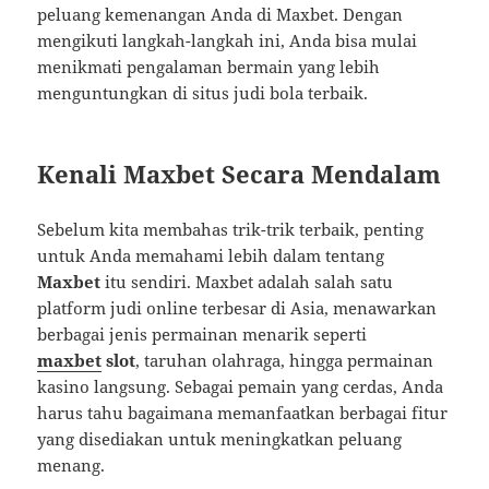
peluang kemenangan Anda di Maxbet. Dengan
mengikuti langkah-langkah ini, Anda bisa mulai
menikmati pengalaman bermain yang lebih
menguntungkan di situs judi bola terbaik.
Kenali Maxbet Secara Mendalam
Sebelum kita membahas trik-trik terbaik, penting
untuk Anda memahami lebih dalam tentang
Maxbet
itu sendiri. Maxbet adalah salah satu
platform judi online terbesar di Asia, menawarkan
berbagai jenis permainan menarik seperti
maxbet
slot
, taruhan olahraga, hingga permainan
kasino langsung. Sebagai pemain yang cerdas, Anda
harus tahu bagaimana memanfaatkan berbagai fitur
yang disediakan untuk meningkatkan peluang
menang.