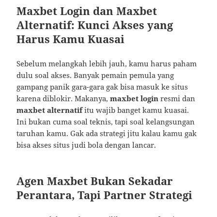
Maxbet Login dan Maxbet
Alternatif: Kunci Akses yang
Harus Kamu Kuasai
Sebelum melangkah lebih jauh, kamu harus paham
dulu soal akses. Banyak pemain pemula yang
gampang panik gara-gara gak bisa masuk ke situs
karena diblokir. Makanya,
maxbet login
resmi dan
maxbet alternatif
itu wajib banget kamu kuasai.
Ini bukan cuma soal teknis, tapi soal kelangsungan
taruhan kamu. Gak ada strategi jitu kalau kamu gak
bisa akses situs judi bola dengan lancar.
Agen Maxbet Bukan Sekadar
Perantara, Tapi Partner Strategi