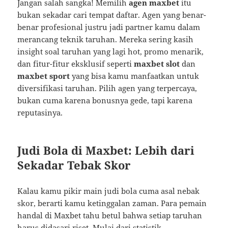
Jangan salah sangka! Memilih
agen maxbet
itu
bukan sekadar cari tempat daftar. Agen yang benar-
benar profesional justru jadi partner kamu dalam
merancang teknik taruhan. Mereka sering kasih
insight soal taruhan yang lagi hot, promo menarik,
dan fitur-fitur eksklusif seperti
maxbet slot
dan
maxbet sport
yang bisa kamu manfaatkan untuk
diversifikasi taruhan. Pilih agen yang terpercaya,
bukan cuma karena bonusnya gede, tapi karena
reputasinya.
Judi Bola di Maxbet: Lebih dari
Sekadar Tebak Skor
Kalau kamu pikir main judi bola cuma asal nebak
skor, berarti kamu ketinggalan zaman. Para pemain
handal di Maxbet tahu betul bahwa setiap taruhan
harus didasari riset. Mulai dari statistik