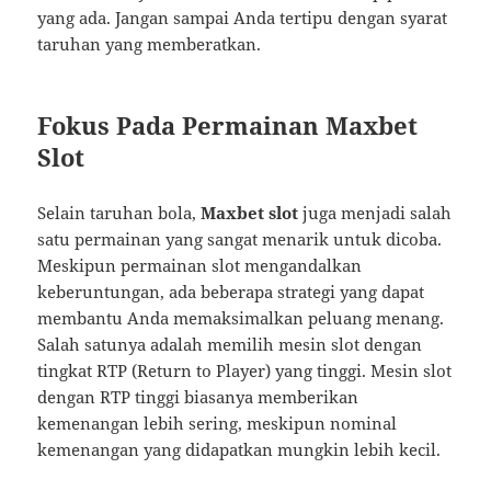
yang ada. Jangan sampai Anda tertipu dengan syarat
taruhan yang memberatkan.
Fokus Pada Permainan Maxbet
Slot
Selain taruhan bola,
Maxbet slot
juga menjadi salah
satu permainan yang sangat menarik untuk dicoba.
Meskipun permainan slot mengandalkan
keberuntungan, ada beberapa strategi yang dapat
membantu Anda memaksimalkan peluang menang.
Salah satunya adalah memilih mesin slot dengan
tingkat RTP (Return to Player) yang tinggi. Mesin slot
dengan RTP tinggi biasanya memberikan
kemenangan lebih sering, meskipun nominal
kemenangan yang didapatkan mungkin lebih kecil.