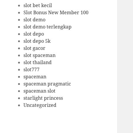
slot bet kecil
Slot Bonus New Member 100
slot demo
slot demo terlengkap
slot depo
slot depo 5k
slot gacor
slot spaceman
slot thailand
slot777
spaceman
spaceman pragmatic
spaceman slot
starlight princess
Uncategorized