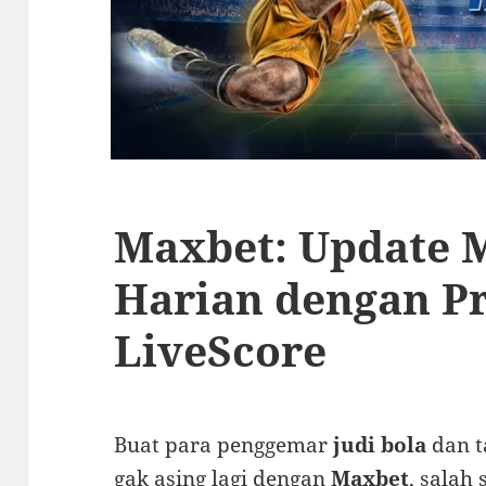
Maxbet: Update 
Harian dengan Pr
LiveScore
Buat para penggemar
judi bola
dan t
gak asing lagi dengan
Maxbet
, salah