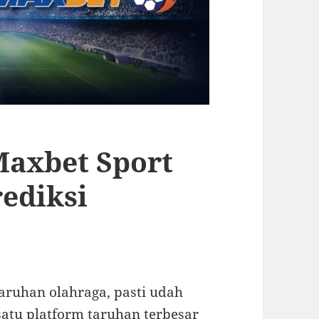
Maxbet Sport
ediksi
aruhan olahraga, pasti udah
 satu platform taruhan terbesar