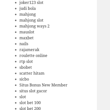
joker123 slot
judi bola
mahjong
mahjong slot
mahjong ways 2
mauslot
maxbet
nails
rajamerak
roulette online
rtp slot
sbobet
scatter hitam
sicbo
Situs Bonus New Member
situs slot gacor
slot
slot bet 100
slot bet 200