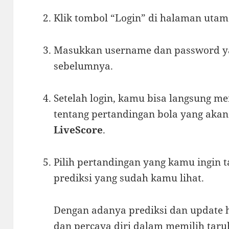
Klik tombol “Login” di halaman utam
Masukkan username dan password y
sebelumnya.
Setelah login, kamu bisa langsung m
tentang pertandingan bola yang akan 
LiveScore
.
Pilih pertandingan yang kamu ingin 
prediksi yang sudah kamu lihat.
Dengan adanya prediksi dan update h
dan percaya diri dalam memilih tar