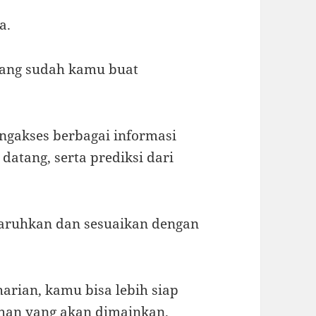
a.
ang sudah kamu buat
engakses berbagai informasi
datang, serta prediksi dari
taruhkan dan sesuaikan dengan
arian, kamu bisa lebih siap
uhan yang akan dimainkan.