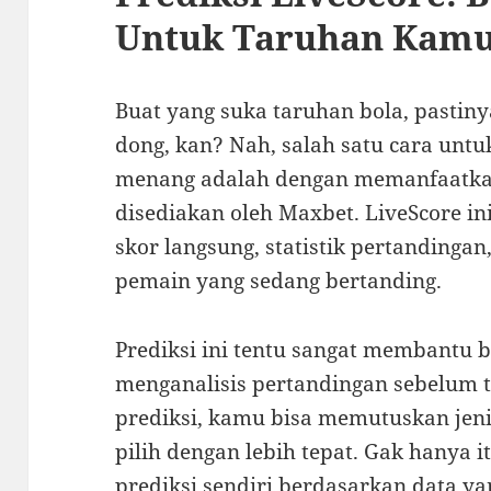
Untuk Taruhan Kam
Buat yang suka taruhan bola, pastin
dong, kan? Nah, salah satu cara unt
menang adalah dengan memanfaatk
disediakan oleh Maxbet. LiveScore i
skor langsung, statistik pertandingan
pemain yang sedang bertanding.
Prediksi ini tentu sangat membantu 
menganalisis pertandingan sebelum 
prediksi, kamu bisa memutuskan jen
pilih dengan lebih tepat. Gak hanya 
prediksi sendiri berdasarkan data ya