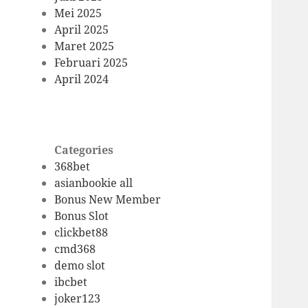
Mei 2025
April 2025
Maret 2025
Februari 2025
April 2024
Categories
368bet
asianbookie all
Bonus New Member
Bonus Slot
clickbet88
cmd368
demo slot
ibcbet
joker123