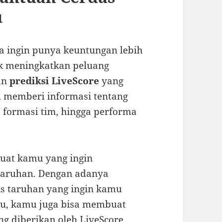
u
ya ingin punya keuntungan lebih
uk meningkatkan peluang
an
prediksi LiveScore
yang
ni memberi informasi tentang
, formasi tim, hingga performa
buat kamu yang ingin
taruhan. Dengan adanya
is taruhan yang ingin kamu
itu, kamu juga bisa membuat
ng diberikan oleh LiveScore.