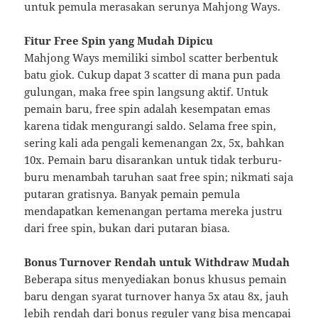
untuk pemula merasakan serunya Mahjong Ways.
Fitur Free Spin yang Mudah Dipicu
Mahjong Ways memiliki simbol scatter berbentuk
batu giok. Cukup dapat 3 scatter di mana pun pada
gulungan, maka free spin langsung aktif. Untuk
pemain baru, free spin adalah kesempatan emas
karena tidak mengurangi saldo. Selama free spin,
sering kali ada pengali kemenangan 2x, 5x, bahkan
10x. Pemain baru disarankan untuk tidak terburu-
buru menambah taruhan saat free spin; nikmati saja
putaran gratisnya. Banyak pemain pemula
mendapatkan kemenangan pertama mereka justru
dari free spin, bukan dari putaran biasa.
Bonus Turnover Rendah untuk Withdraw Mudah
Beberapa situs menyediakan bonus khusus pemain
baru dengan syarat turnover hanya 5x atau 8x, jauh
lebih rendah dari bonus reguler yang bisa mencapai