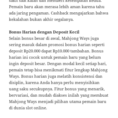
sakit saat kalah dan memberi kesempatan kedua.
Pemain baru akan merasa lebih aman karena tahu
ada jaring pengaman. Cashback mengajarkan bahwa
kekalahan bukan akhir segalanya.
Bonus Harian dengan Deposit Kecil
Selain bonus besar di awal, Mahjong Ways juga
sering masuk dalam promosi bonus harian seperti
deposit Rp20.000 dapat Rp10.000 tambahan. Bonus
harian ini cocok untuk pemain baru yang belum
ingin deposit besar. Dengan modal kecil setiap hari,
pemain tetap bisa menikmati fitur lengkap Mahjong
Ways. Bonus harian juga melatih konsistensi dan
disiplin, karena Anda hanya perlu menyisihkan
uang saku secukupnya. Fitur bonus yang menarik,
bervariasi, dan mudah diakses inilah yang membuat
Mahjong Ways menjadi pilihan utama pemain baru
di dunia slot online.