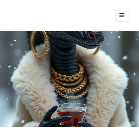
MENU
DAN
WIDGET