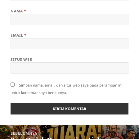
NAMA
*
EMAIL
*
SITUS WEB
Simpan nama, email, dan situs web saya pada peramban ini
untuk komentar saya berikutnya.
Navigasi
SEBELUMNYA
pos