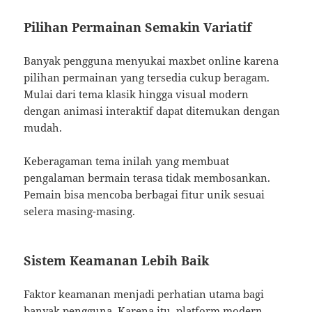
Pilihan Permainan Semakin Variatif
Banyak pengguna menyukai maxbet online karena
pilihan permainan yang tersedia cukup beragam.
Mulai dari tema klasik hingga visual modern
dengan animasi interaktif dapat ditemukan dengan
mudah.
Keberagaman tema inilah yang membuat
pengalaman bermain terasa tidak membosankan.
Pemain bisa mencoba berbagai fitur unik sesuai
selera masing-masing.
Sistem Keamanan Lebih Baik
Faktor keamanan menjadi perhatian utama bagi
banyak pengguna. Karena itu, platform modern