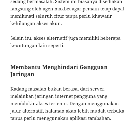
sedang bermasalah. Sistem ini biasanya disediakan
langsung oleh agen maxbet agar pemain tetap dapat
menikmati seluruh fitur tanpa perlu khawatir
kehilangan akses akun.
Selain itu, akses alternatif juga memiliki beberapa
keuntungan lain seperti:
Membantu Menghindari Gangguan
Jaringan
Kadang masalah bukan berasal dari server,
melainkan jaringan internet pengguna yang
memblokir akses tertentu. Dengan menggunakan
jalur alternatif, halaman akan lebih mudah terbuka
tanpa perlu menggunakan aplikasi tambahan.