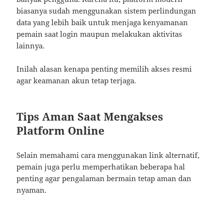
biasanya sudah menggunakan sistem perlindungan
data yang lebih baik untuk menjaga kenyamanan
pemain saat login maupun melakukan aktivitas
lainnya.
Inilah alasan kenapa penting memilih akses resmi
agar keamanan akun tetap terjaga.
Tips Aman Saat Mengakses
Platform Online
Selain memahami cara menggunakan link alternatif,
pemain juga perlu memperhatikan beberapa hal
penting agar pengalaman bermain tetap aman dan
nyaman.