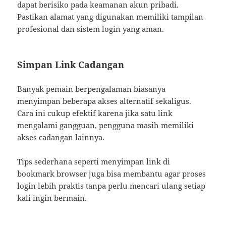
dapat berisiko pada keamanan akun pribadi.
Pastikan alamat yang digunakan memiliki tampilan
profesional dan sistem login yang aman.
Simpan Link Cadangan
Banyak pemain berpengalaman biasanya
menyimpan beberapa akses alternatif sekaligus.
Cara ini cukup efektif karena jika satu link
mengalami gangguan, pengguna masih memiliki
akses cadangan lainnya.
Tips sederhana seperti menyimpan link di
bookmark browser juga bisa membantu agar proses
login lebih praktis tanpa perlu mencari ulang setiap
kali ingin bermain.