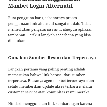
Maxbet Login Alternatif
Buat pengguna baru, sebenarnya proses
penggunaan link alternatif sangat mudah. Tidak
memerlukan pengaturan rumit ataupun aplikasi
tambahan. Berikut langkah sederhana yang bisa
dilakukan.
Gunakan Sumber Resmi dan Terpercaya
Langkah pertama yang paling penting adalah
memastikan bahwa link berasal dari sumber
terpercaya. Biasanya agen maxbet terpercaya akan
selalu memberikan update akses terbaru melalui
customer service atau komunitas resmi mereka.
Hindari menggunakan link sembarangan karena