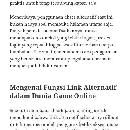
praktis untuk tetap terhubung kapan saja.
Menariknya, penggunaan akses alternatif saat ini
bukan hanya soal membuka halaman utama saja.
Banyak pemain memanfaatkannya untuk
mendapatkan koneksi yang lebih ringan, proses
login yang cepat, hingga akses fitur terbaru tanpa
hambatan. Karena itu, memahami cara penggunaan
yang benar bisa membantu pengalaman bermain
menjadi jauh lebih nyaman.
Mengenal Fungsi Link Alternatif
dalam Dunia Game Online
Sebelum membahas lebih jauh, penting untuk
memahami bahwa link alternatif sebenarnya dibuat
untuk mempermudah pengguna ketika akses utama