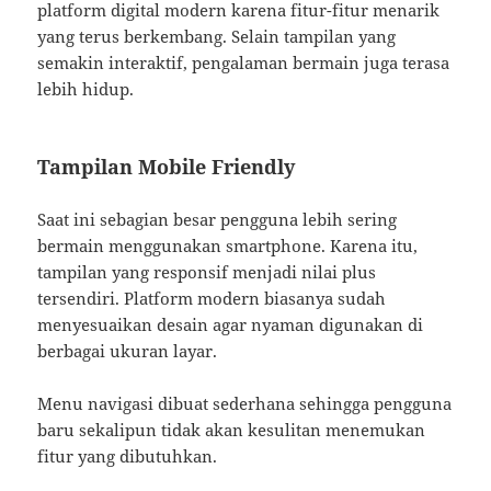
platform digital modern karena fitur-fitur menarik
yang terus berkembang. Selain tampilan yang
semakin interaktif, pengalaman bermain juga terasa
lebih hidup.
Tampilan Mobile Friendly
Saat ini sebagian besar pengguna lebih sering
bermain menggunakan smartphone. Karena itu,
tampilan yang responsif menjadi nilai plus
tersendiri. Platform modern biasanya sudah
menyesuaikan desain agar nyaman digunakan di
berbagai ukuran layar.
Menu navigasi dibuat sederhana sehingga pengguna
baru sekalipun tidak akan kesulitan menemukan
fitur yang dibutuhkan.