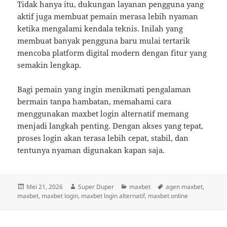
Tidak hanya itu, dukungan layanan pengguna yang
aktif juga membuat pemain merasa lebih nyaman
ketika mengalami kendala teknis. Inilah yang
membuat banyak pengguna baru mulai tertarik
mencoba platform digital modern dengan fitur yang
semakin lengkap.
Bagi pemain yang ingin menikmati pengalaman
bermain tanpa hambatan, memahami cara
menggunakan maxbet login alternatif memang
menjadi langkah penting. Dengan akses yang tepat,
proses login akan terasa lebih cepat, stabil, dan
tentunya nyaman digunakan kapan saja.
Diposkan
Penulis
Kategori
Tag
Mei 21, 2026
Super Duper
maxbet
agen maxbet
,
pada
maxbet
,
maxbet login
,
maxbet login alternatif
,
maxbet online