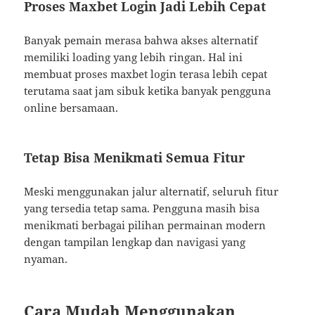
Proses Maxbet Login Jadi Lebih Cepat
Banyak pemain merasa bahwa akses alternatif
memiliki loading yang lebih ringan. Hal ini
membuat proses maxbet login terasa lebih cepat
terutama saat jam sibuk ketika banyak pengguna
online bersamaan.
Tetap Bisa Menikmati Semua Fitur
Meski menggunakan jalur alternatif, seluruh fitur
yang tersedia tetap sama. Pengguna masih bisa
menikmati berbagai pilihan permainan modern
dengan tampilan lengkap dan navigasi yang
nyaman.
Cara Mudah Menggunakan