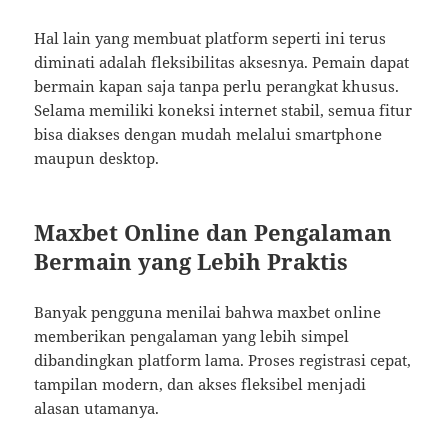
Hal lain yang membuat platform seperti ini terus
diminati adalah fleksibilitas aksesnya. Pemain dapat
bermain kapan saja tanpa perlu perangkat khusus.
Selama memiliki koneksi internet stabil, semua fitur
bisa diakses dengan mudah melalui smartphone
maupun desktop.
Maxbet Online dan Pengalaman
Bermain yang Lebih Praktis
Banyak pengguna menilai bahwa maxbet online
memberikan pengalaman yang lebih simpel
dibandingkan platform lama. Proses registrasi cepat,
tampilan modern, dan akses fleksibel menjadi
alasan utamanya.