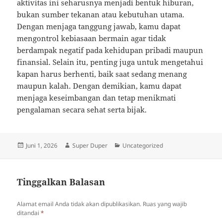
aktivitas ini seharusnya menjadi bentuk hiburan,
bukan sumber tekanan atau kebutuhan utama.
Dengan menjaga tanggung jawab, kamu dapat
mengontrol kebiasaan bermain agar tidak
berdampak negatif pada kehidupan pribadi maupun
finansial. Selain itu, penting juga untuk mengetahui
kapan harus berhenti, baik saat sedang menang
maupun kalah. Dengan demikian, kamu dapat
menjaga keseimbangan dan tetap menikmati
pengalaman secara sehat serta bijak.
Diposkan
Penulis
Kategori
Juni 1, 2026
Super Duper
Uncategorized
pada
Tinggalkan Balasan
Alamat email Anda tidak akan dipublikasikan.
Ruas yang wajib
ditandai
*