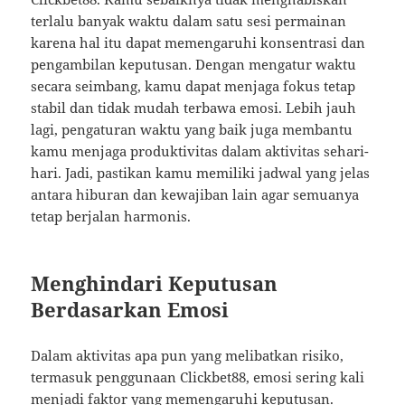
terlalu banyak waktu dalam satu sesi permainan
karena hal itu dapat memengaruhi konsentrasi dan
pengambilan keputusan. Dengan mengatur waktu
secara seimbang, kamu dapat menjaga fokus tetap
stabil dan tidak mudah terbawa emosi. Lebih jauh
lagi, pengaturan waktu yang baik juga membantu
kamu menjaga produktivitas dalam aktivitas sehari-
hari. Jadi, pastikan kamu memiliki jadwal yang jelas
antara hiburan dan kewajiban lain agar semuanya
tetap berjalan harmonis.
Menghindari Keputusan
Berdasarkan Emosi
Dalam aktivitas apa pun yang melibatkan risiko,
termasuk penggunaan Clickbet88, emosi sering kali
menjadi faktor yang memengaruhi keputusan.