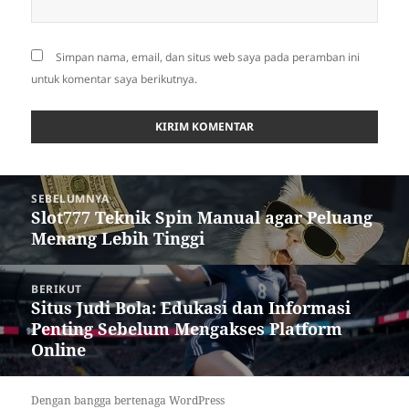
Simpan nama, email, dan situs web saya pada peramban ini
untuk komentar saya berikutnya.
Navigasi
SEBELUMNYA
pos
Slot777 Teknik Spin Manual agar Peluang
Pos
Menang Lebih Tinggi
sebelumnya:
BERIKUT
Situs Judi Bola: Edukasi dan Informasi
Pos
Penting Sebelum Mengakses Platform
berikutnya:
Online
Dengan bangga bertenaga WordPress