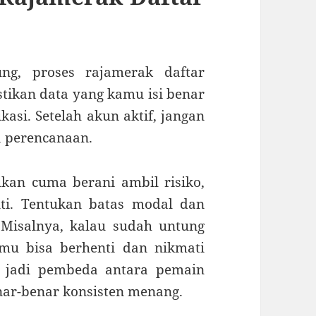
g, proses rajamerak daftar
stikan data yang kamu isi benar
kasi. Setelah akun aktif, jangan
a perencanaan.
kan cuma berani ambil risiko,
ti. Tentukan batas modal dan
Misalnya, kalau sudah untung
mu bisa berhenti dan nikmati
ing jadi pembeda antara pemain
nar-benar konsisten menang.