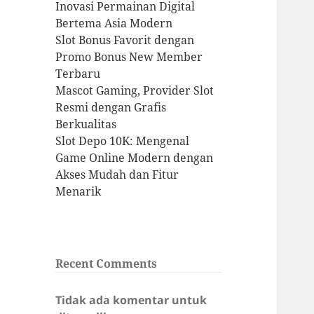
Inovasi Permainan Digital
Bertema Asia Modern
Slot Bonus Favorit dengan
Promo Bonus New Member
Terbaru
Mascot Gaming, Provider Slot
Resmi dengan Grafis
Berkualitas
Slot Depo 10K: Mengenal
Game Online Modern dengan
Akses Mudah dan Fitur
Menarik
Recent Comments
Tidak ada komentar untuk