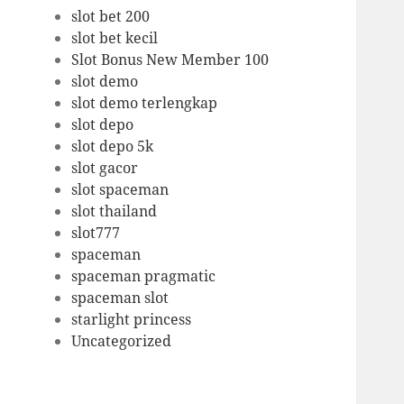
slot bet 200
slot bet kecil
Slot Bonus New Member 100
slot demo
slot demo terlengkap
slot depo
slot depo 5k
slot gacor
slot spaceman
slot thailand
slot777
spaceman
spaceman pragmatic
spaceman slot
starlight princess
Uncategorized