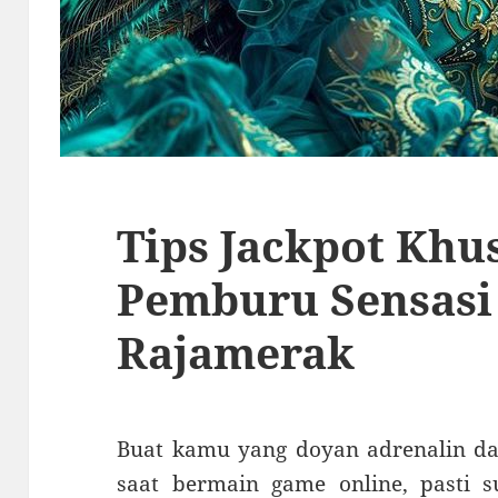
Tips Jackpot Khu
Pemburu Sensasi
Rajamerak
Buat kamu yang doyan adrenalin dan
saat bermain game online, pasti s