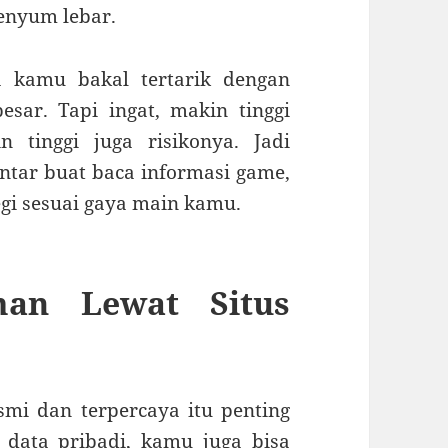
senyum lebar.
a kamu bakal tertarik dengan
sar. Tapi ingat, makin tinggi
 tinggi juga risikonya. Jadi
ntar buat baca informasi game,
tegi sesuai gaya main kamu.
man Lewat Situs
smi dan terpercaya itu penting
data pribadi, kamu juga bisa