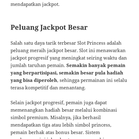
mendapatkan jackpot.
Peluang Jackpot Besar
Salah satu daya tarik terbesar Slot Princess adalah
peluang meraih jackpot besar. Slot ini menawarkan
jackpot progresif yang meningkat seiring waktu dan
jumlah taruhan pemain.
Semakin banyak pemain
yang berpartisipasi, semakin besar pula hadiah
yang bisa diperoleh
, sehingga permainan ini selalu
terasa kompetitif dan menantang.
Selain jackpot progresif, pemain juga dapat
memenangkan hadiah besar melalui kombinasi
simbol premium. Misalnya, jika berhasil
mendapatkan tiga atau lebih simbol princess,
pemain berhak atas bonus besar. Sistem