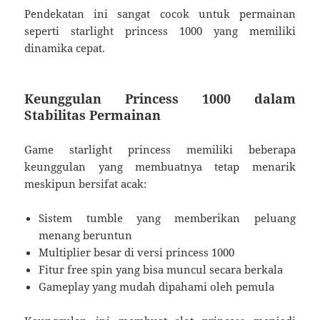
Pendekatan ini sangat cocok untuk permainan
seperti starlight princess 1000 yang memiliki
dinamika cepat.
Keunggulan Princess 1000 dalam
Stabilitas Permainan
Game starlight princess memiliki beberapa
keunggulan yang membuatnya tetap menarik
meskipun bersifat acak:
Sistem tumble yang memberikan peluang
menang beruntun
Multiplier besar di versi princess 1000
Fitur free spin yang bisa muncul secara berkala
Gameplay yang mudah dipahami oleh pemula