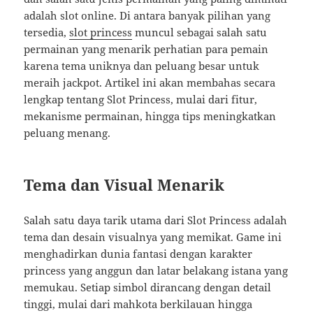
adalah slot online. Di antara banyak pilihan yang
tersedia,
slot princess
muncul sebagai salah satu
permainan yang menarik perhatian para pemain
karena tema uniknya dan peluang besar untuk
meraih jackpot. Artikel ini akan membahas secara
lengkap tentang Slot Princess, mulai dari fitur,
mekanisme permainan, hingga tips meningkatkan
peluang menang.
Tema dan Visual Menarik
Salah satu daya tarik utama dari Slot Princess adalah
tema dan desain visualnya yang memikat. Game ini
menghadirkan dunia fantasi dengan karakter
princess yang anggun dan latar belakang istana yang
memukau. Setiap simbol dirancang dengan detail
tinggi, mulai dari mahkota berkilauan hingga