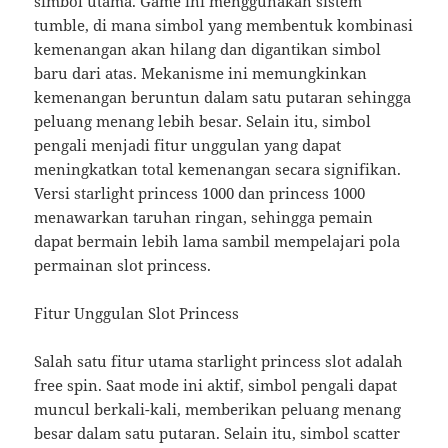
simbol utama. Game ini menggunakan sistem
tumble, di mana simbol yang membentuk kombinasi
kemenangan akan hilang dan digantikan simbol
baru dari atas. Mekanisme ini memungkinkan
kemenangan beruntun dalam satu putaran sehingga
peluang menang lebih besar. Selain itu, simbol
pengali menjadi fitur unggulan yang dapat
meningkatkan total kemenangan secara signifikan.
Versi starlight princess 1000 dan princess 1000
menawarkan taruhan ringan, sehingga pemain
dapat bermain lebih lama sambil mempelajari pola
permainan slot princess.
Fitur Unggulan Slot Princess
Salah satu fitur utama starlight princess slot adalah
free spin. Saat mode ini aktif, simbol pengali dapat
muncul berkali-kali, memberikan peluang menang
besar dalam satu putaran. Selain itu, simbol scatter