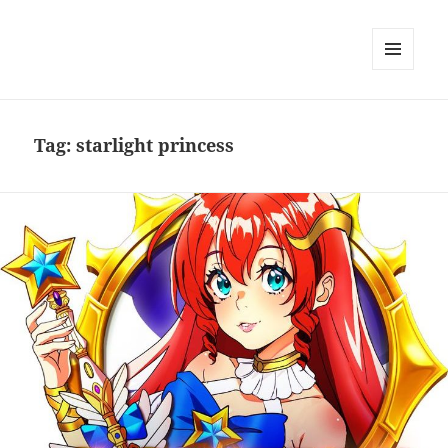
MENU
DAN
WIDGET
Tag:
starlight princess