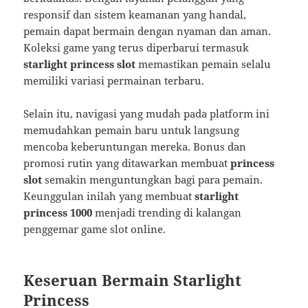
responsif dan sistem keamanan yang handal,
pemain dapat bermain dengan nyaman dan aman.
Koleksi game yang terus diperbarui termasuk
starlight princess slot
memastikan pemain selalu
memiliki variasi permainan terbaru.
Selain itu, navigasi yang mudah pada platform ini
memudahkan pemain baru untuk langsung
mencoba keberuntungan mereka. Bonus dan
promosi rutin yang ditawarkan membuat
princess
slot
semakin menguntungkan bagi para pemain.
Keunggulan inilah yang membuat
starlight
princess 1000
menjadi trending di kalangan
penggemar game slot online.
Keseruan Bermain Starlight
Princess