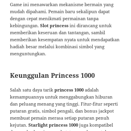
Game ini menawarkan mekanisme bermain yang
mudah dipahami. Pemain baru sekalipun dapat
dengan cepat menikmati permainan tanpa
kebingungan.
Slot princess
ini dirancang untuk
memberikan keseruan dan tantangan, sambil
memberikan kesempatan nyata untuk mendapatkan
hadiah besar melalui kombinasi simbol yang
menguntungkan.
Keunggulan Princess 1000
Salah satu daya tarik
princess 1000
adalah
kemampuannya untuk menggabungkan hiburan
dan peluang menang yang tinggi. Fitur-fitur seperti
putaran gratis, simbol pengali, dan bonus jackpot
membuat pemain merasa setiap putaran penuh
kejutan.
Starlight princess 1000
juga kompatibel