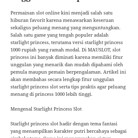
Permainan slot online kini menjadi salah satu
hiburan favorit karena menawarkan keseruan
sekaligus peluang menang yang menguntungkan.
Salah satu game yang tengah populer adalah
starlight princess, terutama versi starlight princess
1000 rupiah yang ramah modal. Di MAUSLOT, slot
princess ini banyak diminati karena memiliki fitur
unggulan yang menarik dan mudah dipahami oleh
pemula maupun pemain berpengalaman. Artikel ini
akan membahas secara lengkap fitur unggulan
starlight princess slot serta tips praktis agar peluang
menang di princess 1000 lebih tinggi.
Mengenal Starlight Princess Slot
Starlight princess slot hadir dengan tema fantasi
yang menampilkan karakter putri bercahaya sebagai