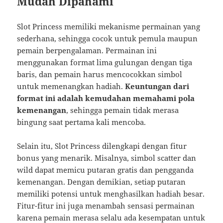
Mudah Dipahami
Slot Princess memiliki mekanisme permainan yang
sederhana, sehingga cocok untuk pemula maupun
pemain berpengalaman. Permainan ini
menggunakan format lima gulungan dengan tiga
baris, dan pemain harus mencocokkan simbol
untuk memenangkan hadiah.
Keuntungan dari
format ini adalah kemudahan memahami pola
kemenangan
, sehingga pemain tidak merasa
bingung saat pertama kali mencoba.
Selain itu, Slot Princess dilengkapi dengan fitur
bonus yang menarik. Misalnya, simbol scatter dan
wild dapat memicu putaran gratis dan pengganda
kemenangan. Dengan demikian, setiap putaran
memiliki potensi untuk menghasilkan hadiah besar.
Fitur-fitur ini juga menambah sensasi permainan
karena pemain merasa selalu ada kesempatan untuk