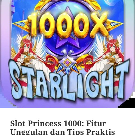
Slot Princess 1000: Fitur
Unggulan dan Tips Praktis