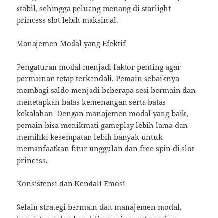
stabil, sehingga peluang menang di starlight
princess slot lebih maksimal.
Manajemen Modal yang Efektif
Pengaturan modal menjadi faktor penting agar
permainan tetap terkendali. Pemain sebaiknya
membagi saldo menjadi beberapa sesi bermain dan
menetapkan batas kemenangan serta batas
kekalahan. Dengan manajemen modal yang baik,
pemain bisa menikmati gameplay lebih lama dan
memiliki kesempatan lebih banyak untuk
memanfaatkan fitur unggulan dan free spin di slot
princess.
Konsistensi dan Kendali Emosi
Selain strategi bermain dan manajemen modal,