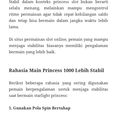
Stabil dalam konteks princess slot bukan berarti
selalu menang, melainkan mampu mengontrol
ritme permainan agar tidak cepat kehilangan saldo
dan tetap bisa bermain dalam jangka waktu lebih
lama.
Di situs permainan slot online, pemain yang mampu
menjaga stabilitas biasanya memiliki pengalaman
bermain yang lebih baik.
Rahasia Main Princess 1000 Lebih Stabil
Berikut beberapa rahasia yang sering digunakan
pemain berpengalaman untuk menjaga stabilitas
saat bermain starlight princess:
1. Gunakan Pola Spin Bertahap