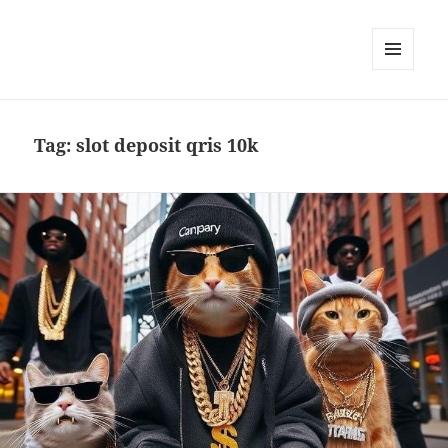
MENU
DAN
WIDGET
Tag:
slot deposit qris 10k