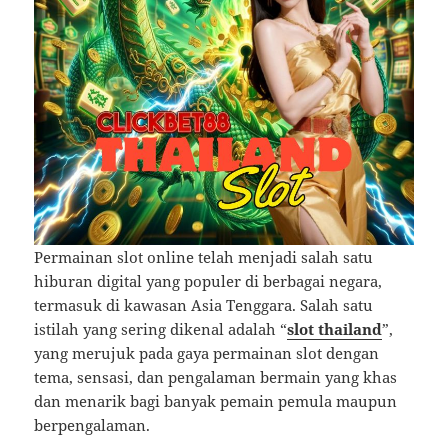
Permainan slot online telah menjadi salah satu
hiburan digital yang populer di berbagai negara,
termasuk di kawasan Asia Tenggara. Salah satu
istilah yang sering dikenal adalah “
slot thailand
”,
yang merujuk pada gaya permainan slot dengan
tema, sensasi, dan pengalaman bermain yang khas
dan menarik bagi banyak pemain pemula maupun
berpengalaman.