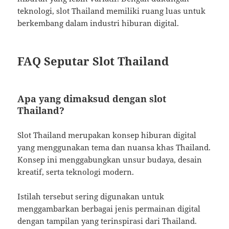
teknologi, slot Thailand memiliki ruang luas untuk
berkembang dalam industri hiburan digital.
FAQ Seputar Slot Thailand
Apa yang dimaksud dengan slot
Thailand?
Slot Thailand merupakan konsep hiburan digital
yang menggunakan tema dan nuansa khas Thailand.
Konsep ini menggabungkan unsur budaya, desain
kreatif, serta teknologi modern.
Istilah tersebut sering digunakan untuk
menggambarkan berbagai jenis permainan digital
dengan tampilan yang terinspirasi dari Thailand.