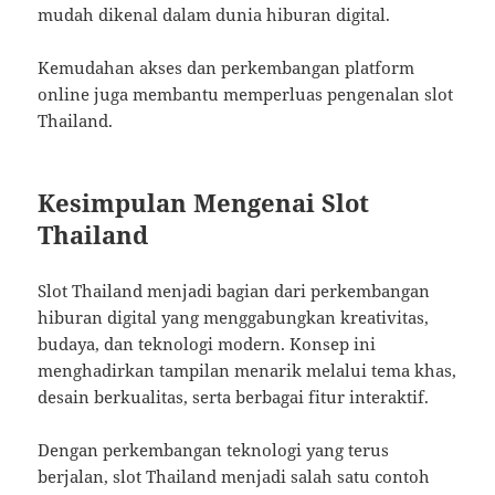
mudah dikenal dalam dunia hiburan digital.
Kemudahan akses dan perkembangan platform
online juga membantu memperluas pengenalan slot
Thailand.
Kesimpulan Mengenai Slot
Thailand
Slot Thailand menjadi bagian dari perkembangan
hiburan digital yang menggabungkan kreativitas,
budaya, dan teknologi modern. Konsep ini
menghadirkan tampilan menarik melalui tema khas,
desain berkualitas, serta berbagai fitur interaktif.
Dengan perkembangan teknologi yang terus
berjalan, slot Thailand menjadi salah satu contoh