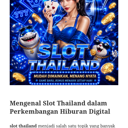
Mengenal Slot Thailand dalam
Perkembangan Hiburan Digital
slot thailand
menjadi salah satu topik yang banyak