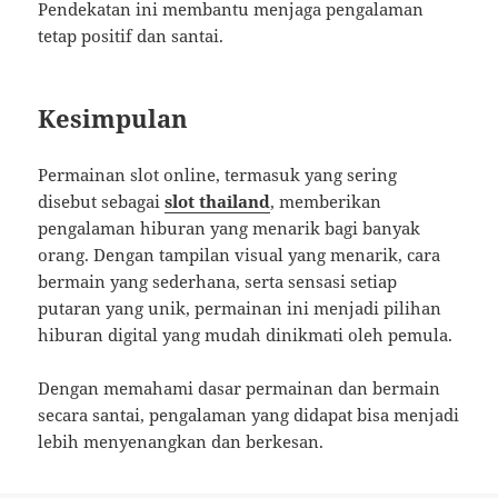
Pendekatan ini membantu menjaga pengalaman
tetap positif dan santai.
Kesimpulan
Permainan slot online, termasuk yang sering
disebut sebagai
slot thailand
, memberikan
pengalaman hiburan yang menarik bagi banyak
orang. Dengan tampilan visual yang menarik, cara
bermain yang sederhana, serta sensasi setiap
putaran yang unik, permainan ini menjadi pilihan
hiburan digital yang mudah dinikmati oleh pemula.
Dengan memahami dasar permainan dan bermain
secara santai, pengalaman yang didapat bisa menjadi
lebih menyenangkan dan berkesan.