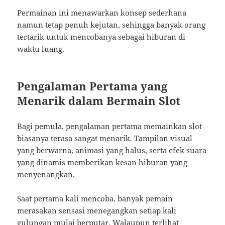
Permainan ini menawarkan konsep sederhana
namun tetap penuh kejutan, sehingga banyak orang
tertarik untuk mencobanya sebagai hiburan di
waktu luang.
Pengalaman Pertama yang
Menarik dalam Bermain Slot
Bagi pemula, pengalaman pertama memainkan slot
biasanya terasa sangat menarik. Tampilan visual
yang berwarna, animasi yang halus, serta efek suara
yang dinamis memberikan kesan hiburan yang
menyenangkan.
Saat pertama kali mencoba, banyak pemain
merasakan sensasi menegangkan setiap kali
gulungan mulai berputar. Walaupun terlihat