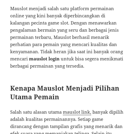
Mauslot menjadi salah satu platform permainan
online yang kini banyak diperbincangkan di
kalangan pecinta game slot. Dengan menawarkan
pengalaman bermain yang seru dan berbagai jenis
permainan terbaru, Mauslot berhasil menarik
perhatian para pemain yang mencari kualitas dan
kenyamanan. Tidak heran jika saat ini banyak orang
mencari
mauslot login
untuk bisa segera menikmati
berbagai permainan yang tersedia.
Kenapa Mauslot Menjadi Pilihan
Utama Pemain
Salah satu alasan utama
mauslot link,
banyak dipilih
adalah kualitas permainannya. Setiap game
dirancang dengan tampilan grafis yang menarik dan
efek suara yang memanjakan telinga. Selain itu,