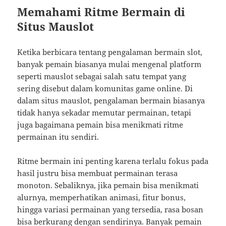
Memahami Ritme Bermain di
Situs Mauslot
Ketika berbicara tentang pengalaman bermain slot,
banyak pemain biasanya mulai mengenal platform
seperti mauslot sebagai salah satu tempat yang
sering disebut dalam komunitas game online. Di
dalam situs mauslot, pengalaman bermain biasanya
tidak hanya sekadar memutar permainan, tetapi
juga bagaimana pemain bisa menikmati ritme
permainan itu sendiri.
Ritme bermain ini penting karena terlalu fokus pada
hasil justru bisa membuat permainan terasa
monoton. Sebaliknya, jika pemain bisa menikmati
alurnya, memperhatikan animasi, fitur bonus,
hingga variasi permainan yang tersedia, rasa bosan
bisa berkurang dengan sendirinya. Banyak pemain