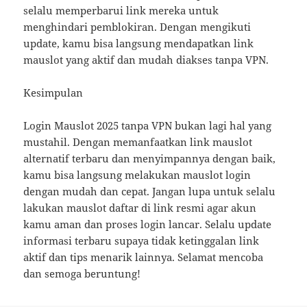
selalu memperbarui link mereka untuk
menghindari pemblokiran. Dengan mengikuti
update, kamu bisa langsung mendapatkan link
mauslot yang aktif dan mudah diakses tanpa VPN.
Kesimpulan
Login Mauslot 2025 tanpa VPN bukan lagi hal yang
mustahil. Dengan memanfaatkan link mauslot
alternatif terbaru dan menyimpannya dengan baik,
kamu bisa langsung melakukan mauslot login
dengan mudah dan cepat. Jangan lupa untuk selalu
lakukan mauslot daftar di link resmi agar akun
kamu aman dan proses login lancar. Selalu update
informasi terbaru supaya tidak ketinggalan link
aktif dan tips menarik lainnya. Selamat mencoba
dan semoga beruntung!