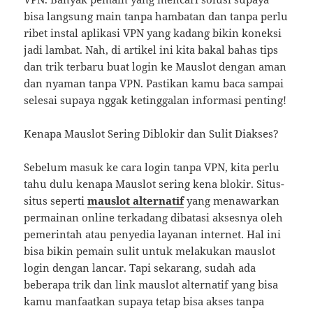
bisa langsung main tanpa hambatan dan tanpa perlu
ribet instal aplikasi VPN yang kadang bikin koneksi
jadi lambat. Nah, di artikel ini kita bakal bahas tips
dan trik terbaru buat login ke Mauslot dengan aman
dan nyaman tanpa VPN. Pastikan kamu baca sampai
selesai supaya nggak ketinggalan informasi penting!
Kenapa Mauslot Sering Diblokir dan Sulit Diakses?
Sebelum masuk ke cara login tanpa VPN, kita perlu
tahu dulu kenapa Mauslot sering kena blokir. Situs-
situs seperti
mauslot alternatif
yang menawarkan
permainan online terkadang dibatasi aksesnya oleh
pemerintah atau penyedia layanan internet. Hal ini
bisa bikin pemain sulit untuk melakukan mauslot
login dengan lancar. Tapi sekarang, sudah ada
beberapa trik dan link mauslot alternatif yang bisa
kamu manfaatkan supaya tetap bisa akses tanpa