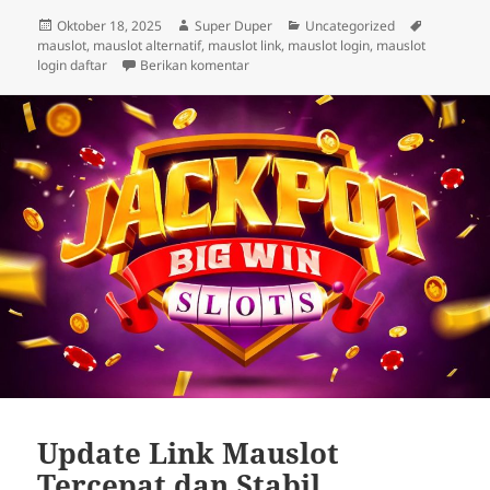
Diposkan
Penulis
Kategori
Tag
Oktober 18, 2025
Super Duper
Uncategorized
pada
mauslot
,
mauslot alternatif
,
mauslot link
,
mauslot login
,
mauslot
untuk Mauslot Login 2025 Terbaru Tan
login daftar
Berikan komentar
Update Link Mauslot
Tercepat dan Stabil