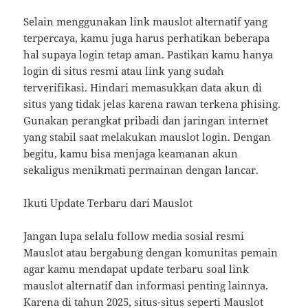
Selain menggunakan link mauslot alternatif yang
terpercaya, kamu juga harus perhatikan beberapa
hal supaya login tetap aman. Pastikan kamu hanya
login di situs resmi atau link yang sudah
terverifikasi. Hindari memasukkan data akun di
situs yang tidak jelas karena rawan terkena phising.
Gunakan perangkat pribadi dan jaringan internet
yang stabil saat melakukan mauslot login. Dengan
begitu, kamu bisa menjaga keamanan akun
sekaligus menikmati permainan dengan lancar.
Ikuti Update Terbaru dari Mauslot
Jangan lupa selalu follow media sosial resmi
Mauslot atau bergabung dengan komunitas pemain
agar kamu mendapat update terbaru soal link
mauslot alternatif dan informasi penting lainnya.
Karena di tahun 2025, situs-situs seperti Mauslot