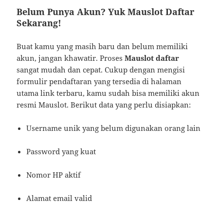
Belum Punya Akun? Yuk Mauslot Daftar
Sekarang!
Buat kamu yang masih baru dan belum memiliki
akun, jangan khawatir. Proses
Mauslot daftar
sangat mudah dan cepat. Cukup dengan mengisi
formulir pendaftaran yang tersedia di halaman
utama link terbaru, kamu sudah bisa memiliki akun
resmi Mauslot. Berikut data yang perlu disiapkan:
Username unik yang belum digunakan orang lain
Password yang kuat
Nomor HP aktif
Alamat email valid