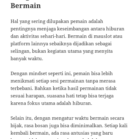
Bermain
Hal yang sering dilupakan pemain adalah
pentingnya menjaga keseimbangan antara hiburan
dan aktivitas sehari-hari. Bermain di mauslot atau
platform lainnya sebaiknya dijadikan sebagai
selingan, bukan kegiatan utama yang menyita
banyak waktu.
Dengan mindset seperti ini, pemain bisa lebih
menikmati setiap sesi permainan tanpa merasa
terbebani. Bahkan ketika hasil permainan tidak
sesuai harapan, suasana hati tetap bisa terjaga
karena fokus utama adalah hiburan.
Selain itu, dengan mengatur waktu bermain secara
bijak, rasa bosan juga bisa diminimalkan. Setiap kali
kembali bermain, ada rasa antusias yang baru