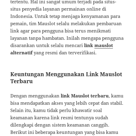
tertentu. Hal ini sangat umum terjadi pada situs-
situs penyedia layanan permainan online di
Indonesia. Untuk tetap menjaga kenyamanan para
pemain, tim Mauslot selalu melakukan pembaruan
link agar para pengguna bisa terus menikmati
layanan tanpa hambatan. Inilah mengapa pengguna
disarankan untuk selalu mencari
link
mauslot
alternatif
yang resmi dan terverifikasi.
Keuntungan Menggunakan Link Mauslot
Terbaru
Dengan menggunakan
link Mauslot terbaru
, kamu
bisa mendapatkan akses yang lebih cepat dan stabil.
Selain itu, kamu tidak perlu khawatir soal
keamanan karena link resmi tentunya sudah
dilengkapi dengan sistem keamanan canggih.
Berikut ini beberapa keuntungan yang bisa kamu