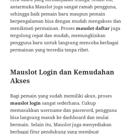
antarmuka Mauslot juga sangat ramah pengguna,
sehingga baik pemain baru maupun pemain
berpengalaman bisa dengan mudah mengakses dan
menikmati permainan. Proses
mauslot daftar
juga
tergolong cepat dan mudah, memungkinkan
pengguna baru untuk langsung mencoba berbagai
permainan yang tersedia tanpa ribet.
Mauslot Login dan Kemudahan
Akses
Bagi pemain yang sudah memiliki akun, proses
mauslot login
sangat sederhana. Cukup
memasukkan username dan password, pengguna
bisa langsung masuk ke dashboard dan mulai
bermain. Selain itu, Mauslot juga menyediakan
berbagai fitur pendukung yang membuat