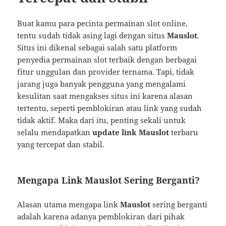
Buat kamu para pecinta permainan slot online,
tentu sudah tidak asing lagi dengan situs
Mauslot
.
Situs ini dikenal sebagai salah satu platform
penyedia permainan slot terbaik dengan berbagai
fitur unggulan dan provider ternama. Tapi, tidak
jarang juga banyak pengguna yang mengalami
kesulitan saat mengakses situs ini karena alasan
tertentu, seperti pemblokiran atau link yang sudah
tidak aktif. Maka dari itu, penting sekali untuk
selalu mendapatkan
update link Mauslot
terbaru
yang tercepat dan stabil.
Mengapa Link Mauslot Sering Berganti?
Alasan utama mengapa link
Mauslot
sering berganti
adalah karena adanya pemblokiran dari pihak