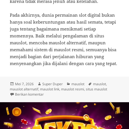
karena tidak merasa jenuh atau kelelahan.
Pada akhirnya, dunia permainan slot digital bukan
hanya soal keberuntungan atau hasil semata, tetapi
juga tentang bagaimana menikmati setiap
momennya. Baik melalui pengalaman di situs
mauslot, mencoba mauslot alternatif, maupun
memahami sistem di mauslot resmi, semuanya bisa
menjadi bagian dari perjalanan hiburan yang
menyenangkan jika dijalani dengan cara yang tepat.
Diposkan
Penulis
Kategori
Tag
Mei 7, 2026
Super Duper
mauslot
mauslot
,
pada
mauslot alternatif
,
mauslot link
,
mauslot resmi
,
situs mauslot
untuk Tips Bermain Game Online Agar Tidak Cepat Bo
Berikan komentar