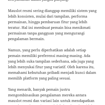
Mauslot resmi sering dianggap memiliki sistem yang
lebih konsisten, mulai dari tampilan, performa
permainan, hingga pembaruan fitur yang lebih
teratur. Hal ini membuat pemain bisa menikmati
permainan tanpa gangguan yang mengurangi
pengalaman bermain.
Namun, yang perlu diperhatikan adalah setiap
pemain memiliki preferensi masing-masing. Ada
yang lebih suka tampilan sederhana, ada juga yang
lebih menyukai fitur yang variatif. Oleh karena itu,
memahami kebutuhan pribadi menjadi kunci dalam
memilih platform yang paling sesuai.
Yang menarik, banyak pemain justru
mengombinasikan pengalaman mereka antara
mauslot resmi dan variasi lain untuk mendapatkan