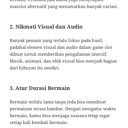
mauslot alternatif yang menawarkan banyak variasi.
2. Nikmati Visual dan Audio
Banyak pemain yang terlalu fokus pada hasil,
padahal elemen visual dan audio dalam game slot
dibuat untuk memberikan pengalaman imersif.
Musik, animasi, dan efek visual bisa menjadi bagian
dari hiburan itu sendiri.
3. Atur Durasi Bermain
Bermain terlalu lama tanpa jeda bisa membuat
permainan terasa hambar. Dengan mengatur waktu
bermain, kamu bisa menjaga suasana tetap segar
setiap kali kembali bermain.