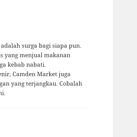
adalah surga bagi siapa pun.
os yang menjual makanan
ga kebab nabati.
enir, Camden Market juga
gan yang terjangkau. Cobalah
ni.