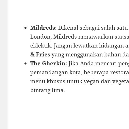
Mildreds:
Dikenal sebagai salah satu
London, Mildreds menawarkan suas
eklektik. Jangan lewatkan hidangan 
& Fries
yang menggunakan bahan das
The Gherkin:
Jika Anda mencari pe
pemandangan kota, beberapa restoran
menu khusus untuk vegan dan vegetar
bintang lima.