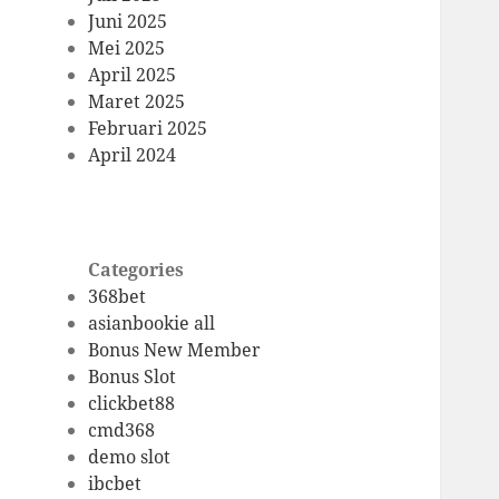
Juni 2025
Mei 2025
April 2025
Maret 2025
Februari 2025
April 2024
Categories
368bet
asianbookie all
Bonus New Member
Bonus Slot
clickbet88
cmd368
demo slot
ibcbet