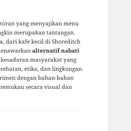
storan yang menyajikan menu
ngkin merupakan tantangan.
, dari kafe kecil di Shoreditch
 menawarkan
alternatif nabati
h kesadaran masyarakat yang
sehatan, etika, dan lingkungan.
erimen dengan bahan-bahan
memukau secara visual dan