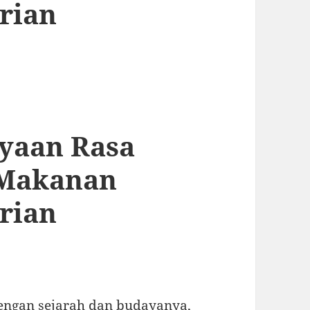
rian
ayaan Rasa
 Makanan
rian
dengan sejarah dan budayanya,