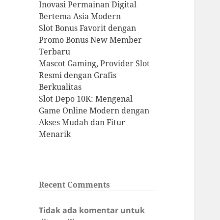
Inovasi Permainan Digital
Bertema Asia Modern
Slot Bonus Favorit dengan
Promo Bonus New Member
Terbaru
Mascot Gaming, Provider Slot
Resmi dengan Grafis
Berkualitas
Slot Depo 10K: Mengenal
Game Online Modern dengan
Akses Mudah dan Fitur
Menarik
Recent Comments
Tidak ada komentar untuk