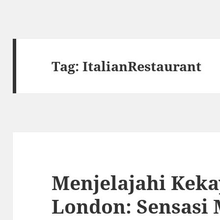
Tag:
ItalianRestaurant
Menjelajahi Kek
London: Sensasi