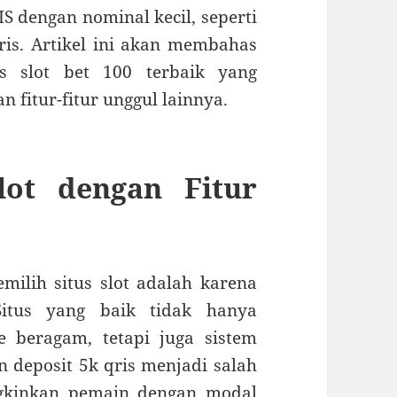
 dengan nominal kecil, seperti
ris. Artikel ini akan membahas
us slot bet 100 terbaik yang
 fitur-fitur unggul lainnya.
lot dengan Fitur
ilih situs slot adalah karena
Situs yang baik tidak hanya
 beragam, tetapi juga sistem
 deposit 5k qris menjadi salah
ngkinkan pemain dengan modal