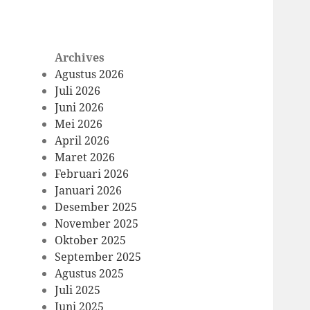
Archives
Agustus 2026
Juli 2026
Juni 2026
Mei 2026
April 2026
Maret 2026
Februari 2026
Januari 2026
Desember 2025
November 2025
Oktober 2025
September 2025
Agustus 2025
Juli 2025
Juni 2025