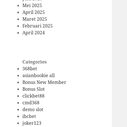
Mei 2025
April 2025
Maret 2025
Februari 2025
April 2024
Categories
368bet
asianbookie all
Bonus New Member
Bonus Slot
clickbet88
cmd368
demo slot
ibcbet
joker123