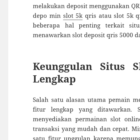
melakukan deposit menggunakan QRIS
depo min
slot 5k
qris atau slot 5k q
beberapa hal penting terkait sit
menawarkan slot deposit qris 5000 dan
Keunggulan Situs S
Lengkap
Salah satu alasan utama pemain mem
fitur lengkap yang ditawarkan. 
menyediakan permainan slot online
transaksi yang mudah dan cepat. Min
satu fitur unggulan karena memu