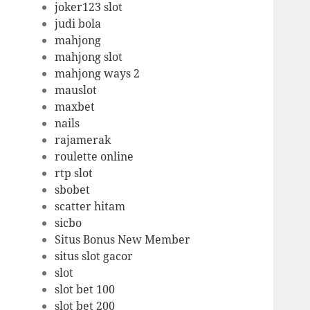
joker123 slot
judi bola
mahjong
mahjong slot
mahjong ways 2
mauslot
maxbet
nails
rajamerak
roulette online
rtp slot
sbobet
scatter hitam
sicbo
Situs Bonus New Member
situs slot gacor
slot
slot bet 100
slot bet 200