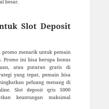
l besar.
tuk Slot Deposit
an promo menarik untuk pemain
. Promo ini bisa berupa bonus
uan, atau putaran gratis di
rategi yang tepat, pemain bisa
ningkatkan peluang menang di
line. Slot deposit qris 5000
tkan keuntungan maksimal