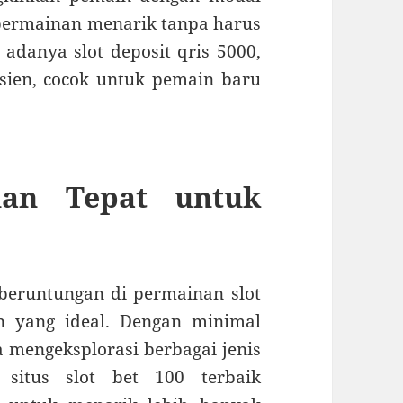
 permainan menarik tanpa harus
danya slot deposit qris 5000,
isien, cocok untuk pemain baru
ihan Tepat untuk
beruntungan di permainan slot
an yang ideal. Dengan minimal
a mengeksplorasi berbagai jenis
 situs slot bet 100 terbaik