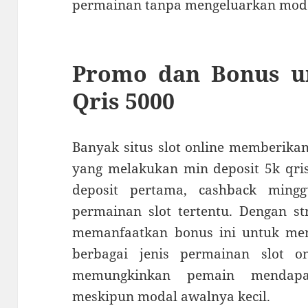
permainan tanpa mengeluarkan moda
Promo dan Bonus un
Qris 5000
Banyak situs slot online memberik
yang melakukan min deposit 5k qris
deposit pertama, cashback mingg
permainan slot tertentu. Dengan st
memanfaatkan bonus ini untuk me
berbagai jenis permainan slot on
memungkinkan pemain mendapa
meskipun modal awalnya kecil.