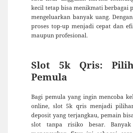
kecil tetap bisa menikmati berbagai
mengeluarkan banyak uang. Dengan a
proses top-up menjadi cepat dan ef
maupun profesional.
Slot 5k Qris: Pil
Pemula
Bagi pemula yang ingin mencoba ke
online, slot 5k qris menjadi pilih
deposit yang terjangkau, pemain bis
slot tanpa risiko besar. Banyak