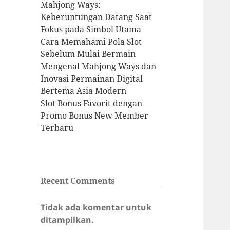
Mahjong Ways:
Keberuntungan Datang Saat
Fokus pada Simbol Utama
Cara Memahami Pola Slot
Sebelum Mulai Bermain
Mengenal Mahjong Ways dan
Inovasi Permainan Digital
Bertema Asia Modern
Slot Bonus Favorit dengan
Promo Bonus New Member
Terbaru
Recent Comments
Tidak ada komentar untuk
ditampilkan.