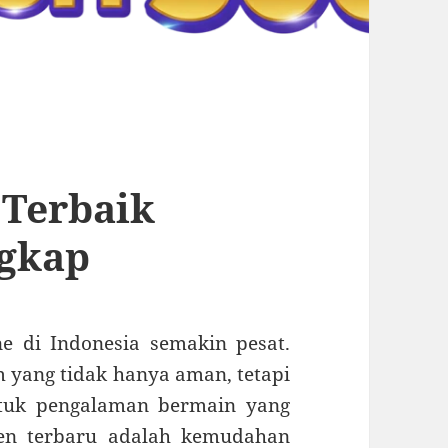
0 Terbaik
ngkap
e di Indonesia semakin pesat.
 yang tidak hanya aman, tetapi
ntuk pengalaman bermain yang
ren terbaru adalah kemudahan