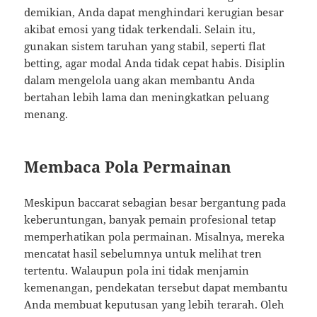
demikian, Anda dapat menghindari kerugian besar
akibat emosi yang tidak terkendali. Selain itu,
gunakan sistem taruhan yang stabil, seperti flat
betting, agar modal Anda tidak cepat habis. Disiplin
dalam mengelola uang akan membantu Anda
bertahan lebih lama dan meningkatkan peluang
menang.
Membaca Pola Permainan
Meskipun baccarat sebagian besar bergantung pada
keberuntungan, banyak pemain profesional tetap
memperhatikan pola permainan. Misalnya, mereka
mencatat hasil sebelumnya untuk melihat tren
tertentu. Walaupun pola ini tidak menjamin
kemenangan, pendekatan tersebut dapat membantu
Anda membuat keputusan yang lebih terarah. Oleh