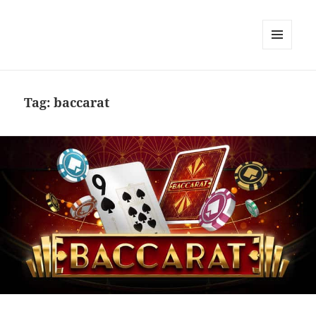
MENU
DAN
WIDGET
Tag:
baccarat