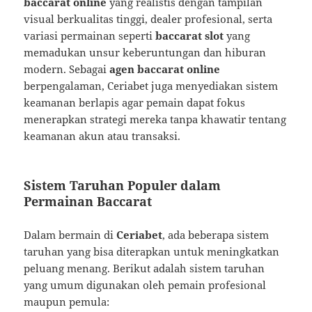
baccarat online
yang realistis dengan tampilan
visual berkualitas tinggi, dealer profesional, serta
variasi permainan seperti
baccarat slot
yang
memadukan unsur keberuntungan dan hiburan
modern. Sebagai
agen baccarat online
berpengalaman, Ceriabet juga menyediakan sistem
keamanan berlapis agar pemain dapat fokus
menerapkan strategi mereka tanpa khawatir tentang
keamanan akun atau transaksi.
Sistem Taruhan Populer dalam
Permainan Baccarat
Dalam bermain di
Ceriabet
, ada beberapa sistem
taruhan yang bisa diterapkan untuk meningkatkan
peluang menang. Berikut adalah sistem taruhan
yang umum digunakan oleh pemain profesional
maupun pemula: