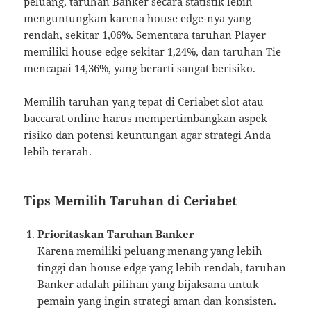
peluang, taruhan Banker secara statistik lebih
menguntungkan karena house edge-nya yang
rendah, sekitar 1,06%. Sementara taruhan Player
memiliki house edge sekitar 1,24%, dan taruhan Tie
mencapai 14,36%, yang berarti sangat berisiko.
Memilih taruhan yang tepat di Ceriabet slot atau
baccarat online harus mempertimbangkan aspek
risiko dan potensi keuntungan agar strategi Anda
lebih terarah.
Tips Memilih Taruhan di Ceriabet
Prioritaskan Taruhan Banker
Karena memiliki peluang menang yang lebih
tinggi dan house edge yang lebih rendah, taruhan
Banker adalah pilihan yang bijaksana untuk
pemain yang ingin strategi aman dan konsisten.