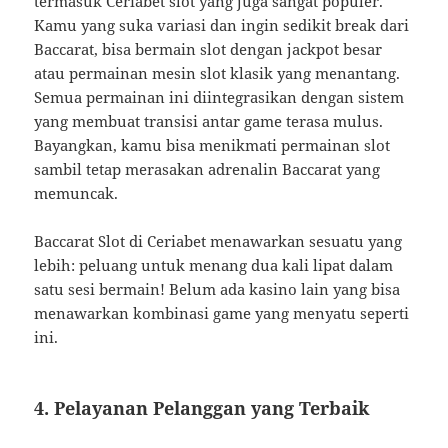
termasuk Ceriabet slot yang juga sangat populer.
Kamu yang suka variasi dan ingin sedikit break dari
Baccarat, bisa bermain slot dengan jackpot besar
atau permainan mesin slot klasik yang menantang.
Semua permainan ini diintegrasikan dengan sistem
yang membuat transisi antar game terasa mulus.
Bayangkan, kamu bisa menikmati permainan slot
sambil tetap merasakan adrenalin Baccarat yang
memuncak.
Baccarat Slot di Ceriabet menawarkan sesuatu yang
lebih: peluang untuk menang dua kali lipat dalam
satu sesi bermain! Belum ada kasino lain yang bisa
menawarkan kombinasi game yang menyatu seperti
ini.
4.
Pelayanan Pelanggan yang Terbaik