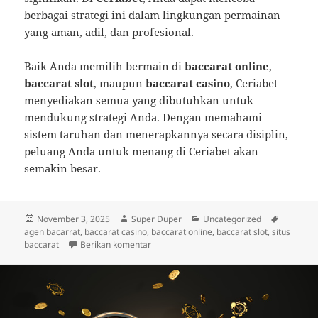
berbagai strategi ini dalam lingkungan permainan
yang aman, adil, dan profesional.
Baik Anda memilih bermain di
baccarat online
,
baccarat slot
, maupun
baccarat casino
, Ceriabet
menyediakan semua yang dibutuhkan untuk
mendukung strategi Anda. Dengan memahami
sistem taruhan dan menerapkannya secara disiplin,
peluang Anda untuk menang di Ceriabet akan
semakin besar.
Diposkan
Penulis
Kategori
Tag
November 3, 2025
Super Duper
Uncategorized
pada
agen bacarrat
,
baccarat casino
,
baccarat online
,
baccarat slot
,
situs
untuk Menggunakan Sistem Taruhan untuk
baccarat
Berikan komentar