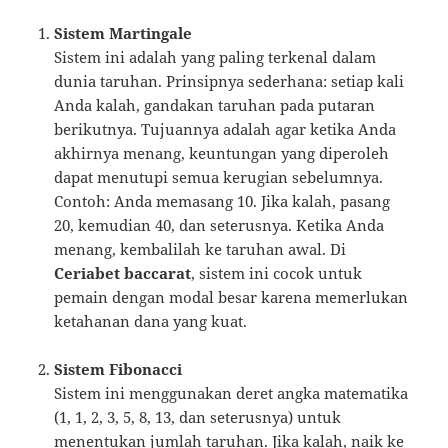
Sistem Martingale
Sistem ini adalah yang paling terkenal dalam
dunia taruhan. Prinsipnya sederhana: setiap kali
Anda kalah, gandakan taruhan pada putaran
berikutnya. Tujuannya adalah agar ketika Anda
akhirnya menang, keuntungan yang diperoleh
dapat menutupi semua kerugian sebelumnya.
Contoh: Anda memasang 10. Jika kalah, pasang
20, kemudian 40, dan seterusnya. Ketika Anda
menang, kembalilah ke taruhan awal. Di
Ceriabet baccarat
, sistem ini cocok untuk
pemain dengan modal besar karena memerlukan
ketahanan dana yang kuat.
Sistem Fibonacci
Sistem ini menggunakan deret angka matematika
(1, 1, 2, 3, 5, 8, 13, dan seterusnya) untuk
menentukan jumlah taruhan. Jika kalah, naik ke