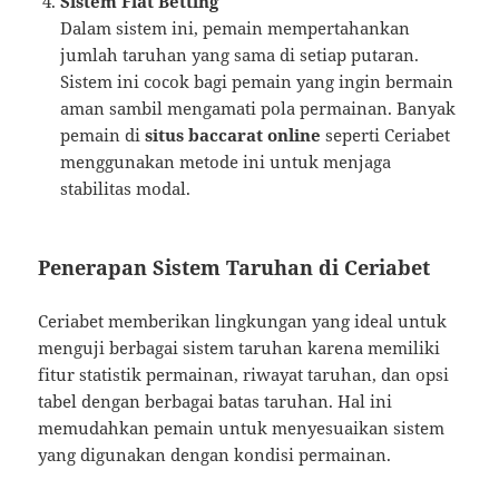
Sistem Flat Betting
Dalam sistem ini, pemain mempertahankan
jumlah taruhan yang sama di setiap putaran.
Sistem ini cocok bagi pemain yang ingin bermain
aman sambil mengamati pola permainan. Banyak
pemain di
situs baccarat online
seperti Ceriabet
menggunakan metode ini untuk menjaga
stabilitas modal.
Penerapan Sistem Taruhan di Ceriabet
Ceriabet memberikan lingkungan yang ideal untuk
menguji berbagai sistem taruhan karena memiliki
fitur statistik permainan, riwayat taruhan, dan opsi
tabel dengan berbagai batas taruhan. Hal ini
memudahkan pemain untuk menyesuaikan sistem
yang digunakan dengan kondisi permainan.