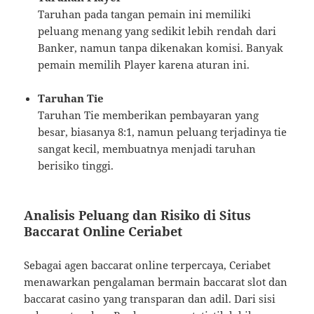
Taruhan pada tangan pemain ini memiliki
peluang menang yang sedikit lebih rendah dari
Banker, namun tanpa dikenakan komisi. Banyak
pemain memilih Player karena aturan ini.
Taruhan Tie
Taruhan Tie memberikan pembayaran yang
besar, biasanya 8:1, namun peluang terjadinya tie
sangat kecil, membuatnya menjadi taruhan
berisiko tinggi.
Analisis Peluang dan Risiko di Situs
Baccarat Online Ceriabet
Sebagai agen baccarat online terpercaya, Ceriabet
menawarkan pengalaman bermain baccarat slot dan
baccarat casino yang transparan dan adil. Dari sisi