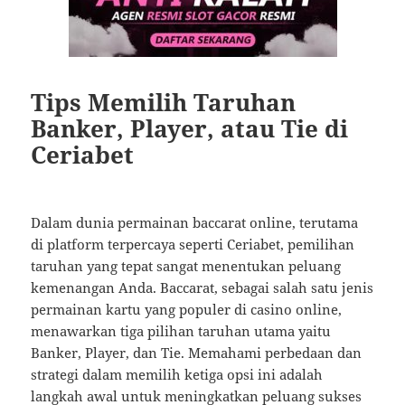
Tips Memilih Taruhan
Banker, Player, atau Tie di
Ceriabet
Dalam dunia permainan baccarat online, terutama
di platform terpercaya seperti Ceriabet, pemilihan
taruhan yang tepat sangat menentukan peluang
kemenangan Anda. Baccarat, sebagai salah satu jenis
permainan kartu yang populer di casino online,
menawarkan tiga pilihan taruhan utama yaitu
Banker, Player, dan Tie. Memahami perbedaan dan
strategi dalam memilih ketiga opsi ini adalah
langkah awal untuk meningkatkan peluang sukses