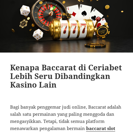
Kenapa Baccarat di Ceriabet
Lebih Seru Dibandingkan
Kasino Lain
Bagi banyak penggemar judi online, Baccarat adalah
salah satu permainan yang paling menggoda dan
mengasyikkan. Tetapi, tidak semua platform
menawarkan pengalaman bermain
baccarat slot