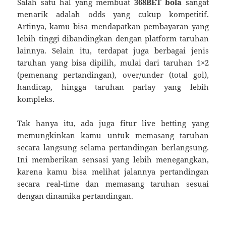
Salah satu hal yang membuat
368BET bola
sangat
menarik adalah odds yang cukup kompetitif.
Artinya, kamu bisa mendapatkan pembayaran yang
lebih tinggi dibandingkan dengan platform taruhan
lainnya. Selain itu, terdapat juga berbagai jenis
taruhan yang bisa dipilih, mulai dari taruhan 1×2
(pemenang pertandingan), over/under (total gol),
handicap, hingga taruhan parlay yang lebih
kompleks.
Tak hanya itu, ada juga fitur live betting yang
memungkinkan kamu untuk memasang taruhan
secara langsung selama pertandingan berlangsung.
Ini memberikan sensasi yang lebih menegangkan,
karena kamu bisa melihat jalannya pertandingan
secara real-time dan memasang taruhan sesuai
dengan dinamika pertandingan.