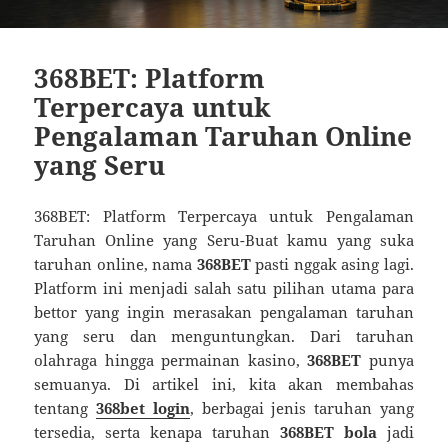
368BET: Platform
Terpercaya untuk
Pengalaman Taruhan Online
yang Seru
368BET: Platform Terpercaya untuk Pengalaman
Taruhan Online yang Seru-Buat kamu yang suka
taruhan online, nama
368BET
pasti nggak asing lagi.
Platform ini menjadi salah satu pilihan utama para
bettor yang ingin merasakan pengalaman taruhan
yang seru dan menguntungkan. Dari taruhan
olahraga hingga permainan kasino,
368BET
punya
semuanya. Di artikel ini, kita akan membahas
tentang
368bet login
, berbagai jenis taruhan yang
tersedia, serta kenapa taruhan
368BET bola
jadi