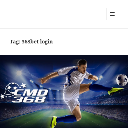
MENU
DAN
WIDGET
Tag:
368bet login