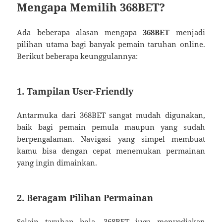
Mengapa Memilih 368BET?
Ada beberapa alasan mengapa
368BET
menjadi
pilihan utama bagi banyak pemain taruhan online.
Berikut beberapa keunggulannya:
1.
Tampilan User-Friendly
Antarmuka dari 368BET sangat mudah digunakan,
baik bagi pemain pemula maupun yang sudah
berpengalaman. Navigasi yang simpel membuat
kamu bisa dengan cepat menemukan permainan
yang ingin dimainkan.
2.
Beragam Pilihan Permainan
Selain taruhan bola, 368BET juga menyediakan