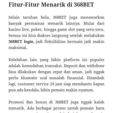
Fitur-Fitur Menarik di 368BET
Selain taruhan bola, 368BET juga menawarkan
banyak permainan menarik lainnya. Mulai dari
kasino live, poker, hingga game slot yang seru-seru.
Semua ini bisa diakses langsung setelah melakukan
368BET login
, jadi fleksibilitas bermain jadi makin
maksimal.
Kelebihan lain yang bikin platform ini populer
adalah kemudahan transaksi. Deposit dan withdraw
bisa dilakukan dengan cepat dan aman, jadi nggak
perlu khawatir soal masalah finansial. Ditambah
lagi, customer service 24 jam siap membantu kapan
pun ada kendala, bikin pemain makin nyaman.
Promosi dan bonus di 368BET juga nggak kalah
menarik. Ada berbagai promo untuk pemain baru