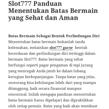
Slot777 Panduan
Menentukan Batas Bermain
yang Sehat dan Aman
Batas Bermain Sebagai Bentuk Perlindungan Diri
Menentukan batas bermain bukanlah tanda
kelemahan, melainkan
slot777 gacor
bentuk
kecerdasan dan perlindungan diri tertinggi dalam
bermain Slot777. Batas bermain yang sehat
berfungsi seperti pagar pengaman di tepi jurang
yang mencegah Anda jatuh ke dalam lubang
kerugian berkepanjangan. Tanpa batas yang jelas,
seseorang bisa kehilangan lebih dari yang mampu
ditanggung, baik secara finansial maupun
emosional. Inilah mengapa panduan menentukan
batas bermain harus dipelajari dan dipraktikkan
oleh setiap pemain. Batas yang baik akan membuat