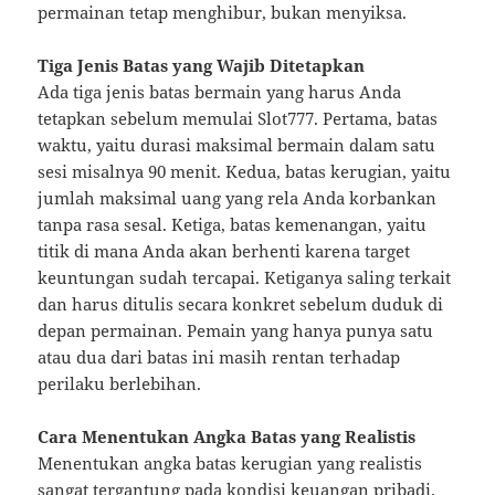
permainan tetap menghibur, bukan menyiksa.
Tiga Jenis Batas yang Wajib Ditetapkan
Ada tiga jenis batas bermain yang harus Anda
tetapkan sebelum memulai Slot777. Pertama, batas
waktu, yaitu durasi maksimal bermain dalam satu
sesi misalnya 90 menit. Kedua, batas kerugian, yaitu
jumlah maksimal uang yang rela Anda korbankan
tanpa rasa sesal. Ketiga, batas kemenangan, yaitu
titik di mana Anda akan berhenti karena target
keuntungan sudah tercapai. Ketiganya saling terkait
dan harus ditulis secara konkret sebelum duduk di
depan permainan. Pemain yang hanya punya satu
atau dua dari batas ini masih rentan terhadap
perilaku berlebihan.
Cara Menentukan Angka Batas yang Realistis
Menentukan angka batas kerugian yang realistis
sangat tergantung pada kondisi keuangan pribadi.