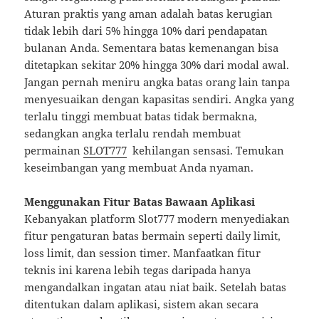
Aturan praktis yang aman adalah batas kerugian
tidak lebih dari 5% hingga 10% dari pendapatan
bulanan Anda. Sementara batas kemenangan bisa
ditetapkan sekitar 20% hingga 30% dari modal awal.
Jangan pernah meniru angka batas orang lain tanpa
menyesuaikan dengan kapasitas sendiri. Angka yang
terlalu tinggi membuat batas tidak bermakna,
sedangkan angka terlalu rendah membuat
permainan
SLOT777
kehilangan sensasi. Temukan
keseimbangan yang membuat Anda nyaman.
Menggunakan Fitur Batas Bawaan Aplikasi
Kebanyakan platform Slot777 modern menyediakan
fitur pengaturan batas bermain seperti daily limit,
loss limit, dan session timer. Manfaatkan fitur
teknis ini karena lebih tegas daripada hanya
mengandalkan ingatan atau niat baik. Setelah batas
ditentukan dalam aplikasi, sistem akan secara