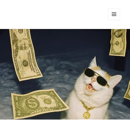
MENU
DAN
WIDGET