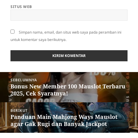
SITUS WEB
Simpan nama, email, dan situs web saya pada peramban ini
untuk komentar saya berikutnya.
Navigasi
SEBELUMNYA
pos
Bonus New Member 100 Mauslot Terbaru
Pos
2025, Cek Syaratnya!
sebelumnya:
BERIKUT
Panduan Main Mahjong Ways Mauslot
Pos
agar Gak Rugi dan Banyak Jackpot
berikutnya: