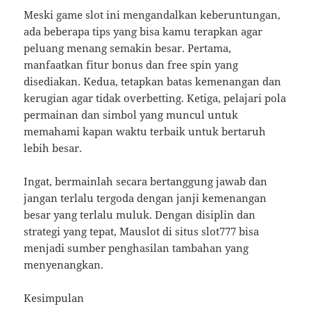
Meski game slot ini mengandalkan keberuntungan,
ada beberapa tips yang bisa kamu terapkan agar
peluang menang semakin besar. Pertama,
manfaatkan fitur bonus dan free spin yang
disediakan. Kedua, tetapkan batas kemenangan dan
kerugian agar tidak overbetting. Ketiga, pelajari pola
permainan dan simbol yang muncul untuk
memahami kapan waktu terbaik untuk bertaruh
lebih besar.
Ingat, bermainlah secara bertanggung jawab dan
jangan terlalu tergoda dengan janji kemenangan
besar yang terlalu muluk. Dengan disiplin dan
strategi yang tepat, Mauslot di situs slot777 bisa
menjadi sumber penghasilan tambahan yang
menyenangkan.
Kesimpulan