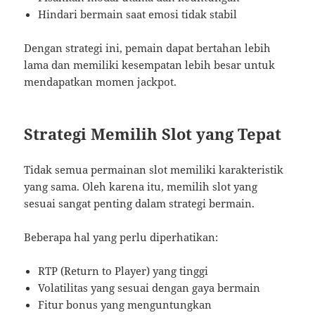
Hindari bermain saat emosi tidak stabil
Dengan strategi ini, pemain dapat bertahan lebih
lama dan memiliki kesempatan lebih besar untuk
mendapatkan momen jackpot.
Strategi Memilih Slot yang Tepat
Tidak semua permainan slot memiliki karakteristik
yang sama. Oleh karena itu, memilih slot yang
sesuai sangat penting dalam strategi bermain.
Beberapa hal yang perlu diperhatikan:
RTP (Return to Player) yang tinggi
Volatilitas yang sesuai dengan gaya bermain
Fitur bonus yang menguntungkan