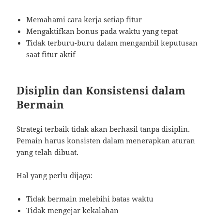
Memahami cara kerja setiap fitur
Mengaktifkan bonus pada waktu yang tepat
Tidak terburu-buru dalam mengambil keputusan
saat fitur aktif
Disiplin dan Konsistensi dalam
Bermain
Strategi terbaik tidak akan berhasil tanpa disiplin.
Pemain harus konsisten dalam menerapkan aturan
yang telah dibuat.
Hal yang perlu dijaga:
Tidak bermain melebihi batas waktu
Tidak mengejar kekalahan