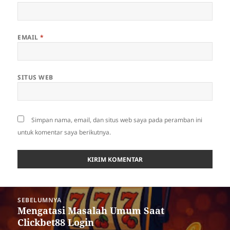
EMAIL
*
SITUS WEB
Simpan nama, email, dan situs web saya pada peramban ini
untuk komentar saya berikutnya.
Navigasi
SEBELUMNYA
pos
Mengatasi Masalah Umum Saat
Pos
Clickbet88 Login
sebelumnya: