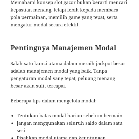
Memahami konsep slot gacor bukan berarti mencari
kepastian menang, tetapi lebih kepada membaca
pola permainan, memilih game yang tepat, serta
mengatur modal secara efektif.
Pentingnya Manajemen Modal
Salah satu kunci utama dalam meraih jackpot besar
adalah manajemen modal yang baik. Tanpa
pengaturan modal yang tepat, peluang menang
besar akan sulit tercapai.
Beberapa tips dalam mengelola modal:
Tentukan batas modal harian sebelum bermain
Jangan menggunakan seluruh saldo dalam satu
sesi
Pisahkan modal utama dan keuntungan