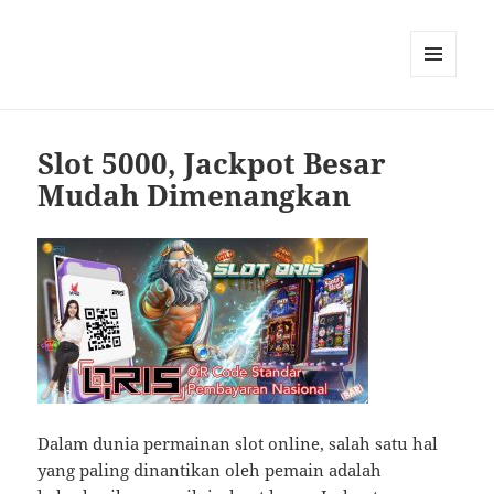
MENU
DAN
WIDGET
Slot 5000, Jackpot Besar
Mudah Dimenangkan
Dalam dunia permainan slot online, salah satu hal
yang paling dinantikan oleh pemain adalah