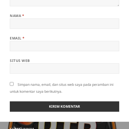
NAMA
*
EMAIL
*
SITUS WEB
Simpan nama, email, dan situs web saya pada peramban ini
untuk komentar saya berikutnya.
Navigasi