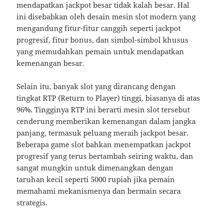
mendapatkan jackpot besar tidak kalah besar. Hal
ini disebabkan oleh desain mesin slot modern yang
mengandung fitur-fitur canggih seperti jackpot
progresif, fitur bonus, dan simbol-simbol khusus
yang memudahkan pemain untuk mendapatkan
kemenangan besar.
Selain itu, banyak slot yang dirancang dengan
tingkat RTP (Return to Player) tinggi, biasanya di atas
96%. Tingginya RTP ini berarti mesin slot tersebut
cenderung memberikan kemenangan dalam jangka
panjang, termasuk peluang meraih jackpot besar.
Beberapa game slot bahkan menempatkan jackpot
progresif yang terus bertambah seiring waktu, dan
sangat mungkin untuk dimenangkan dengan
taruhan kecil seperti 5000 rupiah jika pemain
memahami mekanismenya dan bermain secara
strategis.