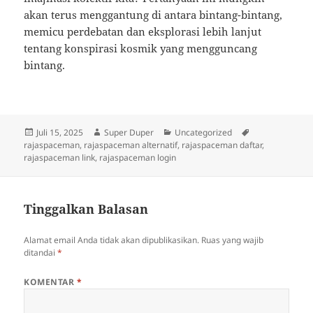
akan terus menggantung di antara bintang-bintang,
memicu perdebatan dan eksplorasi lebih lanjut
tentang konspirasi kosmik yang mengguncang
bintang.
Diposkan
Penulis
Kategori
Tag
Juli 15, 2025
Super Duper
Uncategorized
pada
rajaspaceman
,
rajaspaceman alternatif
,
rajaspaceman daftar
,
rajaspaceman link
,
rajaspaceman login
Tinggalkan Balasan
Alamat email Anda tidak akan dipublikasikan.
Ruas yang wajib
ditandai
*
KOMENTAR
*