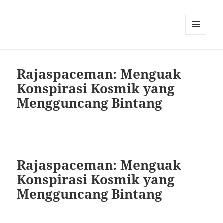
MENU
DAN
WIDGET
Rajaspaceman: Menguak
Konspirasi Kosmik yang
Mengguncang Bintang
Rajaspaceman: Menguak
Konspirasi Kosmik yang
Mengguncang Bintang