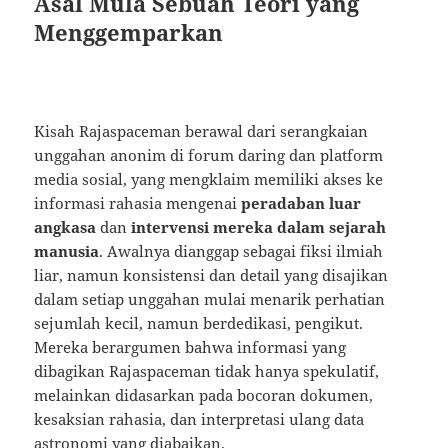
Asal Mula Sebuah Teori yang
Menggemparkan
Kisah Rajaspaceman berawal dari serangkaian
unggahan anonim di forum daring dan platform
media sosial, yang mengklaim memiliki akses ke
informasi rahasia mengenai
peradaban luar
angkasa
dan
intervensi mereka dalam sejarah
manusia
. Awalnya dianggap sebagai fiksi ilmiah
liar, namun konsistensi dan detail yang disajikan
dalam setiap unggahan mulai menarik perhatian
sejumlah kecil, namun berdedikasi, pengikut.
Mereka berargumen bahwa informasi yang
dibagikan Rajaspaceman tidak hanya spekulatif,
melainkan didasarkan pada bocoran dokumen,
kesaksian rahasia, dan interpretasi ulang data
astronomi yang diabaikan.