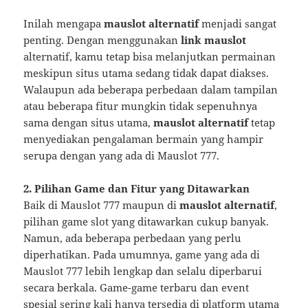
Inilah mengapa
mauslot alternatif
menjadi sangat
penting. Dengan menggunakan
link mauslot
alternatif, kamu tetap bisa melanjutkan permainan
meskipun situs utama sedang tidak dapat diakses.
Walaupun ada beberapa perbedaan dalam tampilan
atau beberapa fitur mungkin tidak sepenuhnya
sama dengan situs utama,
mauslot alternatif
tetap
menyediakan pengalaman bermain yang hampir
serupa dengan yang ada di Mauslot 777.
2. Pilihan Game dan Fitur yang Ditawarkan
Baik di Mauslot 777 maupun di
mauslot alternatif
,
pilihan game slot yang ditawarkan cukup banyak.
Namun, ada beberapa perbedaan yang perlu
diperhatikan. Pada umumnya, game yang ada di
Mauslot 777 lebih lengkap dan selalu diperbarui
secara berkala. Game-game terbaru dan event
spesial sering kali hanya tersedia di platform utama