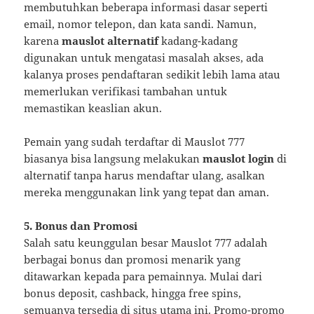
membutuhkan beberapa informasi dasar seperti
email, nomor telepon, dan kata sandi. Namun,
karena
mauslot alternatif
kadang-kadang
digunakan untuk mengatasi masalah akses, ada
kalanya proses pendaftaran sedikit lebih lama atau
memerlukan verifikasi tambahan untuk
memastikan keaslian akun.
Pemain yang sudah terdaftar di Mauslot 777
biasanya bisa langsung melakukan
mauslot login
di
alternatif tanpa harus mendaftar ulang, asalkan
mereka menggunakan link yang tepat dan aman.
5. Bonus dan Promosi
Salah satu keunggulan besar Mauslot 777 adalah
berbagai bonus dan promosi menarik yang
ditawarkan kepada para pemainnya. Mulai dari
bonus deposit, cashback, hingga free spins,
semuanya tersedia di situs utama ini. Promo-promo