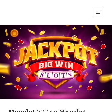
MENU
DAN
WIDGET