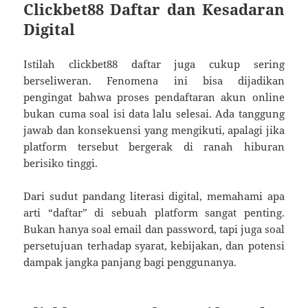
Clickbet88 Daftar dan Kesadaran
Digital
Istilah clickbet88 daftar juga cukup sering
berseliweran. Fenomena ini bisa dijadikan
pengingat bahwa proses pendaftaran akun online
bukan cuma soal isi data lalu selesai. Ada tanggung
jawab dan konsekuensi yang mengikuti, apalagi jika
platform tersebut bergerak di ranah hiburan
berisiko tinggi.
Dari sudut pandang literasi digital, memahami apa
arti “daftar” di sebuah platform sangat penting.
Bukan hanya soal email dan password, tapi juga soal
persetujuan terhadap syarat, kebijakan, dan potensi
dampak jangka panjang bagi penggunanya.