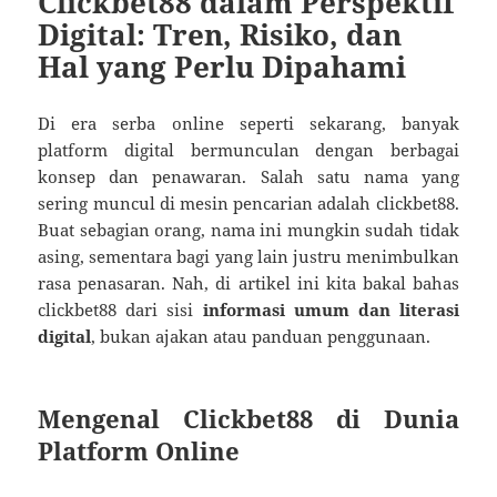
Clickbet88 dalam Perspektif
Digital: Tren, Risiko, dan
Hal yang Perlu Dipahami
Di era serba online seperti sekarang, banyak
platform digital bermunculan dengan berbagai
konsep dan penawaran. Salah satu nama yang
sering muncul di mesin pencarian adalah clickbet88.
Buat sebagian orang, nama ini mungkin sudah tidak
asing, sementara bagi yang lain justru menimbulkan
rasa penasaran. Nah, di artikel ini kita bakal bahas
clickbet88 dari sisi
informasi umum dan literasi
digital
, bukan ajakan atau panduan penggunaan.
Mengenal Clickbet88 di Dunia
Platform Online