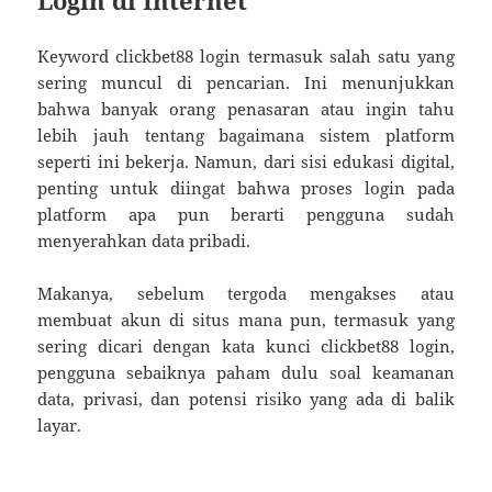
Keyword clickbet88 login termasuk salah satu yang
sering muncul di pencarian. Ini menunjukkan
bahwa banyak orang penasaran atau ingin tahu
lebih jauh tentang bagaimana sistem platform
seperti ini bekerja. Namun, dari sisi edukasi digital,
penting untuk diingat bahwa proses login pada
platform apa pun berarti pengguna sudah
menyerahkan data pribadi.
Makanya, sebelum tergoda mengakses atau
membuat akun di situs mana pun, termasuk yang
sering dicari dengan kata kunci clickbet88 login,
pengguna sebaiknya paham dulu soal keamanan
data, privasi, dan potensi risiko yang ada di balik
layar.