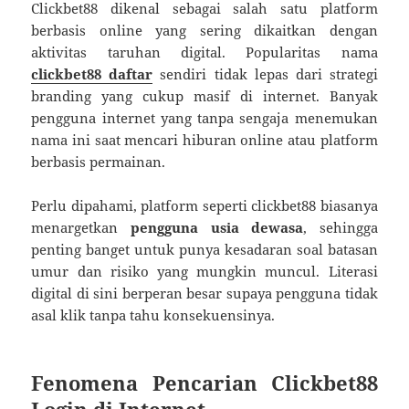
Clickbet88 dikenal sebagai salah satu platform
berbasis online yang sering dikaitkan dengan
aktivitas taruhan digital. Popularitas nama
clickbet88 daftar
sendiri tidak lepas dari strategi
branding yang cukup masif di internet. Banyak
pengguna internet yang tanpa sengaja menemukan
nama ini saat mencari hiburan online atau platform
berbasis permainan.
Perlu dipahami, platform seperti clickbet88 biasanya
menargetkan
pengguna usia dewasa
, sehingga
penting banget untuk punya kesadaran soal batasan
umur dan risiko yang mungkin muncul. Literasi
digital di sini berperan besar supaya pengguna tidak
asal klik tanpa tahu konsekuensinya.
Fenomena Pencarian Clickbet88
Login di Internet