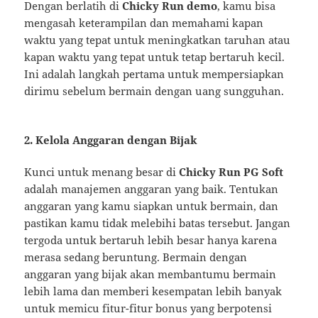
Dengan berlatih di
Chicky Run demo
, kamu bisa
mengasah keterampilan dan memahami kapan
waktu yang tepat untuk meningkatkan taruhan atau
kapan waktu yang tepat untuk tetap bertaruh kecil.
Ini adalah langkah pertama untuk mempersiapkan
dirimu sebelum bermain dengan uang sungguhan.
2.
Kelola Anggaran dengan Bijak
Kunci untuk menang besar di
Chicky Run PG Soft
adalah manajemen anggaran yang baik. Tentukan
anggaran yang kamu siapkan untuk bermain, dan
pastikan kamu tidak melebihi batas tersebut. Jangan
tergoda untuk bertaruh lebih besar hanya karena
merasa sedang beruntung. Bermain dengan
anggaran yang bijak akan membantumu bermain
lebih lama dan memberi kesempatan lebih banyak
untuk memicu fitur-fitur bonus yang berpotensi