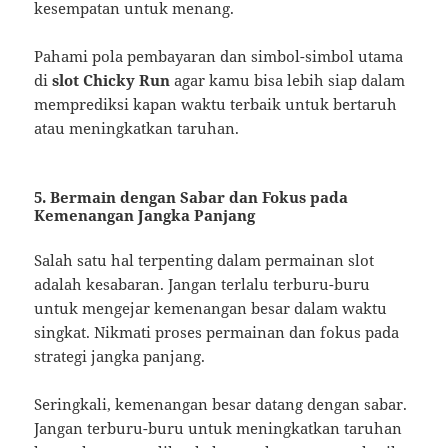
kesempatan untuk menang.
Pahami pola pembayaran dan simbol-simbol utama
di
slot Chicky Run
agar kamu bisa lebih siap dalam
memprediksi kapan waktu terbaik untuk bertaruh
atau meningkatkan taruhan.
5.
Bermain dengan Sabar dan Fokus pada
Kemenangan Jangka Panjang
Salah satu hal terpenting dalam permainan slot
adalah kesabaran. Jangan terlalu terburu-buru
untuk mengejar kemenangan besar dalam waktu
singkat. Nikmati proses permainan dan fokus pada
strategi jangka panjang.
Seringkali, kemenangan besar datang dengan sabar.
Jangan terburu-buru untuk meningkatkan taruhan