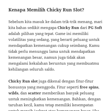
Kenapa Memilih Chicky Run Slot?
Sebelum kita masuk ke dalam trik-trik menang, mari
kita bahas sedikit mengapa
Chicky Run
dari
PG Soft
adalah pilihan yang tepat. Game ini memiliki
volatilitas yang sedang, yang berarti peluang untuk
mendapatkan kemenangan cukup seimbang. Kamu
tidak perlu menunggu lama untuk mendapatkan
kemenangan besar, namun juga tidak akan
mengalami kekalahan beruntun yang membuatmu
kehilangan seluruh saldo.
Chicky Run slot
juga dikenal dengan fitur-fitur
bonusnya yang menggoda. Fitur seperti
free spins
,
wilds
, dan
scatter
memberikan banyak peluang
untuk meningkatkan kemenangan. Bahkan, dengan
taruhan kecil, kamu tetap memiliki kesempatan
untuk meraih jackpot atau kemenangan besar, jika