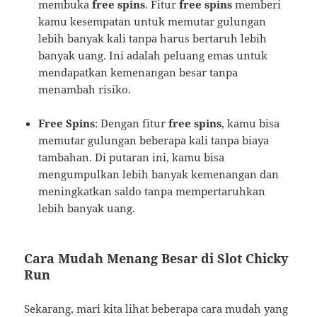
membuka
free spins
. Fitur
free spins
memberi
kamu kesempatan untuk memutar gulungan
lebih banyak kali tanpa harus bertaruh lebih
banyak uang. Ini adalah peluang emas untuk
mendapatkan kemenangan besar tanpa
menambah risiko.
Free Spins
: Dengan fitur
free spins
, kamu bisa
memutar gulungan beberapa kali tanpa biaya
tambahan. Di putaran ini, kamu bisa
mengumpulkan lebih banyak kemenangan dan
meningkatkan saldo tanpa mempertaruhkan
lebih banyak uang.
Cara Mudah Menang Besar di Slot Chicky
Run
Sekarang, mari kita lihat beberapa cara mudah yang