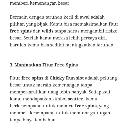
memberi kemenangan besar.
Bermain dengan taruhan kecil di awal adalah
pilihan yang bijak. Kamu bisa memaksimalkan fitur
free spins
dan
wilds
tanpa harus mengambil risiko
besar. Setelah kamu merasa lebih percaya diri,
barulah kamu bisa sedikit meningkatkan taruhan.
3.
Manfaatkan Fitur Free Spins
Fitur
free spins
di
Chicky Run slot
adalah peluang
besar untuk meraih kemenangan tanpa
mempertaruhkan uang lebih banyak. Setiap kali
kamu mendapatkan simbol
scatter
, kamu
berkesempatan untuk memicu
free spins
, yang
memberi kesempatan untuk memutar gulungan
tanpa biaya tambahan.