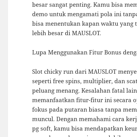
besar sangat penting. Kamu bisa me
demo untuk mengamati pola ini tanpa
bisa menentukan kapan waktu yang 
lebih besar di MAUSLOT.
Lupa Menggunakan Fitur Bonus deng
Slot chicky run dari MAUSLOT menye
seperti free spins, multiplier, dan s
peluang menang. Kesalahan fatal lai
memanfaatkan fitur-fitur ini secara
fokus pada putaran biasa tanpa mem
muncul. Dengan memahami cara kerja
pg soft, kamu bisa mendapatkan keu