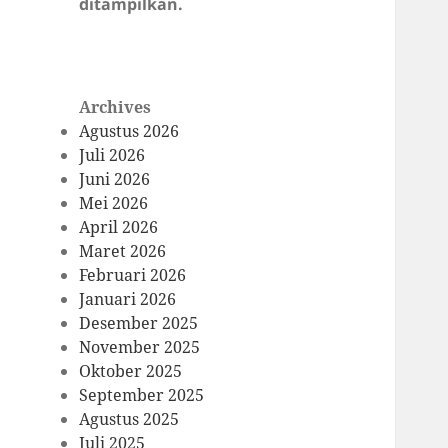
ditampilkan.
Archives
Agustus 2026
Juli 2026
Juni 2026
Mei 2026
April 2026
Maret 2026
Februari 2026
Januari 2026
Desember 2025
November 2025
Oktober 2025
September 2025
Agustus 2025
Juli 2025