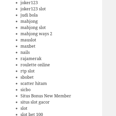
joker123
joker123 slot
judi bola
mahjong
mahjong slot
mahjong ways 2
mauslot
maxbet
nails
rajamerak
roulette online
rtp slot
sbobet
scatter hitam
sicbo
Situs Bonus New Member
situs slot gacor
slot
slot bet 100