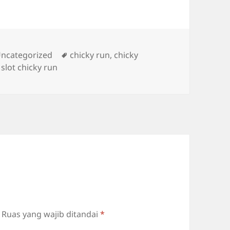
ategori
Tag
ncategorized
chicky run
,
chicky
,
slot chicky run
Ruas yang wajib ditandai
*