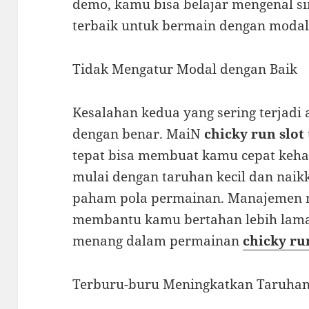
demo, kamu bisa belajar mengenal si
terbaik untuk bermain dengan modal
Tidak Mengatur Modal dengan Baik
Kesalahan kedua yang sering terjadi
dengan benar. MaiN
chicky run slot
tepat bisa membuat kamu cepat keha
mulai dengan taruhan kecil dan naik
paham pola permainan. Manajemen 
membantu kamu bertahan lebih lama
menang dalam permainan
chicky ru
Terburu-buru Meningkatkan Taruha