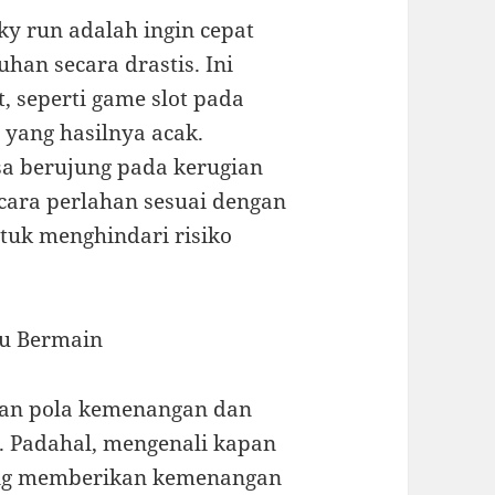
ky run adalah ingin cepat
an secara drastis. Ini
t, seperti game slot pada
ang hasilnya acak.
sa berujung pada kerugian
ecara perlahan sesuai dengan
uk menghindari risiko
u Bermain
an pola kemenangan dan
. Padahal, mengenali kapan
ring memberikan kemenangan