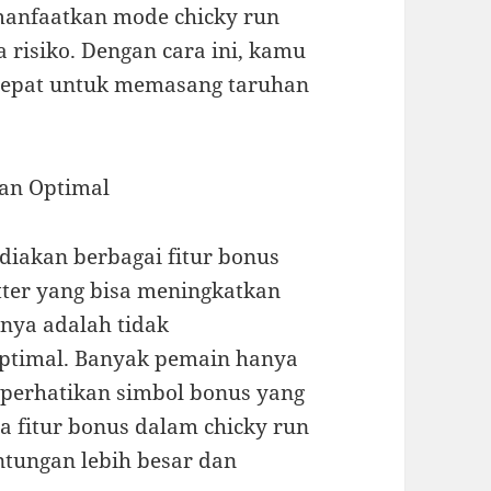
manfaatkan mode chicky run
 risiko. Dengan cara ini, kamu
tepat untuk memasang taruhan
an Optimal
diakan berbagai fitur bonus
catter yang bisa meningkatkan
nnya adalah tidak
 optimal. Banyak pemain hanya
perhatikan simbol bonus yang
 fitur bonus dalam chicky run
ntungan lebih besar dan