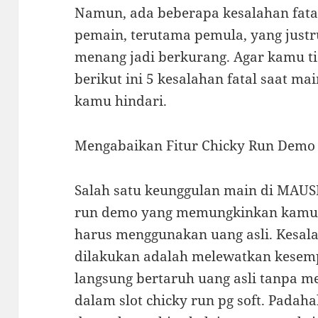
Namun, ada beberapa kesalahan fatal
pemain, terutama pemula, yang just
menang jadi berkurang. Agar kamu t
berikut ini 5 kesalahan fatal saat ma
kamu hindari.
Mengabaikan Fitur Chicky Run Demo
Salah satu keunggulan main di MAUS
run demo yang memungkinkan kamu
harus menggunakan uang asli. Kesal
dilakukan adalah melewatkan kesemp
langsung bertaruh uang asli tanpa 
dalam slot chicky run pg soft. Padah